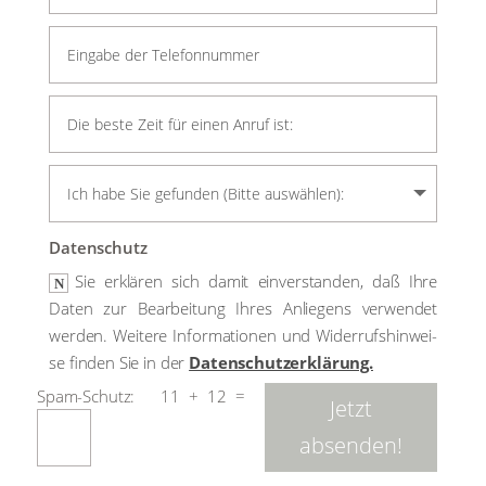
Daten­schutz
Sie erklä­ren sich damit ein­ver­stan­den, daß Ihre
Daten zur Bear­bei­tung Ihres Anlie­gens ver­wen­det
wer­den. Wei­te­re Infor­ma­tio­nen und Wider­rufs­hin­wei­
se fin­den Sie in der
Daten­schutz­er­klä­rung.
11 + 12
=
Jetzt
absenden!