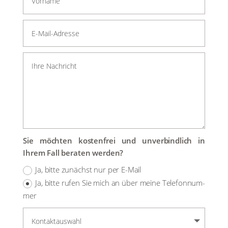
Sie möch­ten kos­ten­frei und unver­bind­lich in
Ihrem Fall bera­ten wer­den?
Ja, bit­te zunächst nur per E-Mail
Ja, bit­te rufen Sie mich an über mei­ne Tele­fon­num­
mer