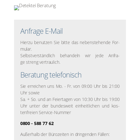
Anfra­ge E-Mail
Hier­zu benut­zen Sie bit­te das neben­ste­hen­de For­
mu­lar.
Selbst­ver­ständ­lich behan­deln wir jede Anfra­
ge streng ver­trau­lich.
Bera­tung tele­fo­nisch
Sie errei­chen uns Mo. - Fr. von 09:00 Uhr bis 21:00
Uhr sowie
Sa. + So. und an Fei­er­ta­gen von 10:30 Uhr bis 19:00
Uhr unter der bun­des­weit ein­heit­li­chen und kos­
ten­frei­en Ser­vice-Num­mer
0800 - 588 77 62
Außer­halb der Büro­zei­ten in drin­gen­den Fäl­len: