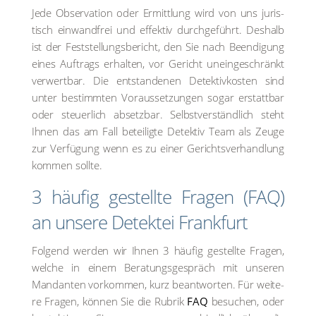
Jede Obser­va­ti­on oder Ermitt­lung wird von uns juris­
tisch ein­wand­frei und effek­tiv durch­ge­führt. Des­halb
ist der Fest­stel­lungs­be­richt, den Sie nach Been­di­gung
eines Auf­trags erhal­ten, vor Gericht unein­ge­schränkt
ver­wert­bar. Die ent­stan­de­nen Detektiv­kosten sind
unter bestimm­ten Vor­aus­set­zun­gen sogar erstatt­bar
oder steu­er­lich absetz­bar. Selbst­ver­ständ­lich steht
Ihnen das am Fall betei­lig­te Detek­tiv Team als Zeu­ge
zur Ver­fü­gung wenn es zu einer Gerichts­ver­hand­lung
kom­men soll­te.
3 häu­fig gestell­te Fra­gen (FAQ)
an unse­re Detek­tei Frank­furt
Fol­gend wer­den wir Ihnen 3 häu­fig gestell­te Fra­gen,
wel­che in einem Bera­tungs­ge­spräch mit unse­ren
Man­dan­ten vor­kom­men, kurz beant­wor­ten. Für wei­te­
re Fra­gen, kön­nen Sie die Rubrik
FAQ
besu­chen, oder