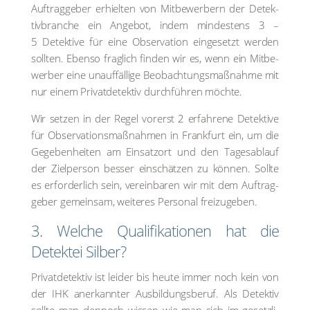
Auf­trag­ge­ber erhiel­ten von Mit­be­wer­bern der Detek­
tiv­bran­che ein Ange­bot, indem min­des­tens 3 –
5 Detek­ti­ve für eine Obser­va­ti­on ein­ge­setzt wer­den
soll­ten. Eben­so frag­lich fin­den wir es, wenn ein Mit­be­
wer­ber eine unauf­fäl­li­ge Beob­ach­tungs­maß­nah­me mit
nur einem Pri­vat­de­tek­tiv durch­füh­ren möch­te.
Wir set­zen in der Regel vor­erst 2 erfah­re­ne Detek­ti­ve
für Obser­va­ti­ons­maß­nah­men in Frank­furt ein, um die
Gege­ben­hei­ten am Ein­satz­ort und den Tages­ab­lauf
der Ziel­per­son bes­ser ein­schät­zen zu kön­nen. Soll­te
es erfor­der­lich sein, ver­ein­ba­ren wir mit dem Auf­trag­
ge­ber gemein­sam, wei­te­res Per­so­nal frei­zu­ge­ben.
3. Wel­che Qua­li­fi­ka­tio­nen hat die
Detek­tei Sil­ber?
Pri­vat­de­tek­tiv ist lei­der bis heu­te immer noch kein von
der IHK aner­kann­ter Aus­bil­dungs­be­ruf. Als Detek­tiv