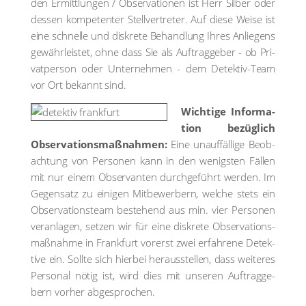
den Ermitt­lun­gen / Obser­va­tio­nen ist Herr Sil­ber oder
des­sen kom­pe­ten­ter Stell­ver­tre­ter. Auf die­se Wei­se ist
eine schnel­le und dis­kre­te Behand­lung Ihres Anlie­gens
gewähr­leis­tet, ohne dass Sie als Auf­trag­ge­ber - ob Pri­
vat­per­son oder Unter­neh­men - dem Detek­tiv-Team
vor Ort bekannt sind.
Wich­ti­ge Infor­ma­
ti­on bezüg­lich
Obser­va­ti­ons­maß­nah­men:
Eine unauf­fäl­li­ge Beob­
ach­tung von Per­so­nen kann in den wenigs­ten Fäl­len
mit nur einem Obser­van­ten durch­ge­führt wer­den. Im
Gegen­satz zu eini­gen Mit­be­wer­bern, wel­che stets ein
Obser­va­ti­ons­team bestehend aus min. vier Per­so­nen
ver­an­la­gen, set­zen wir für eine dis­kre­te Obser­va­ti­ons­
maß­nah­me in Frank­furt vor­erst zwei erfah­re­ne Detek­
ti­ve ein. Soll­te sich hier­bei her­aus­stel­len, dass wei­te­res
Per­so­nal nötig ist, wird dies mit unse­ren Auf­trag­ge­
bern vor­her abge­spro­chen.