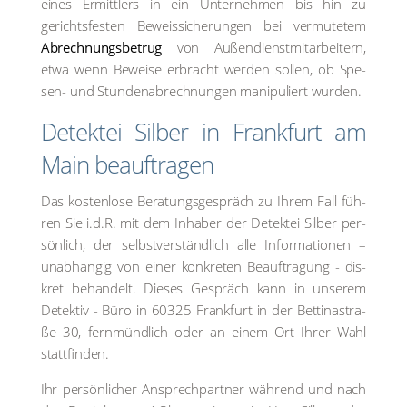
eines Ermitt­lers in ein Unter­neh­men bis hin zu
gerichts­fes­ten Beweis­si­che­run­gen bei ver­mu­te­tem
Abrech­nungs­be­trug
von Außen­dienst­mit­ar­bei­tern,
etwa wenn Bewei­se erbracht wer­den sol­len, ob Spe­
sen- und Stun­den­ab­rech­nun­gen mani­pu­liert wur­den.
Detek­tei Sil­ber in Frank­furt am
Main beauf­tra­gen
Das kos­ten­lo­se Bera­tungs­ge­spräch zu Ihrem Fall füh­
ren Sie i.d.R. mit dem Inha­ber der Detek­tei Sil­ber per­
sön­lich, der selbst­ver­ständ­lich alle Infor­ma­tio­nen –
unab­hän­gig von einer kon­kre­ten Beauf­tra­gung - dis­
kret behan­delt. Die­ses Gespräch kann in unse­rem
Detek­tiv - Büro in 60325 Frank­furt in der Bet­tina­stra­
ße 30, fern­münd­lich oder an einem Ort Ihrer Wahl
statt­fin­den.
Ihr per­sön­li­cher Ansprech­part­ner wäh­rend und nach