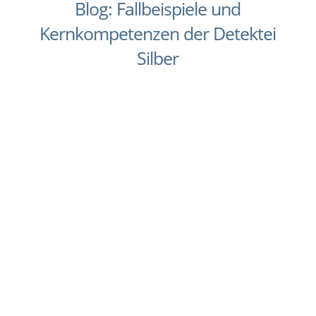
Blog: Fallbeispiele und
Kernkompetenzen der Detektei
Silber
Verdacht auf Unterhaltsbetrug? Nicht immer ist
Untreue der Grund dafür, dass eine Ehe in die
Brüche geht. Interessen driften im Alltag
auseinander, häufige Streitigkeiten und
emotionale Eiszeiten bringen Paare an einen
Punkt, an dem sie sich dazu entschließen, in
der...