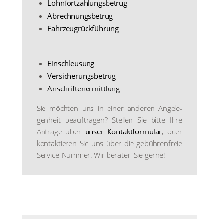
Lohn­fort­zah­lungs­be­trug
Abrech­nungs­be­trug
Fahr­zeug­rück­füh­rung
Ein­schleu­sung
Ver­si­che­rungs­be­trug
Anschrif­ten­er­mitt­lung
Sie möch­ten uns in einer ande­ren Ange­le­
gen­heit beauf­tra­gen? Stel­len Sie bit­te Ihre
Anfra­ge über
unser Kon­takt­for­mu­lar
, oder
kon­tak­tie­ren Sie uns über die gebüh­ren­freie
Ser­vice-Num­mer. Wir bera­ten Sie ger­ne!