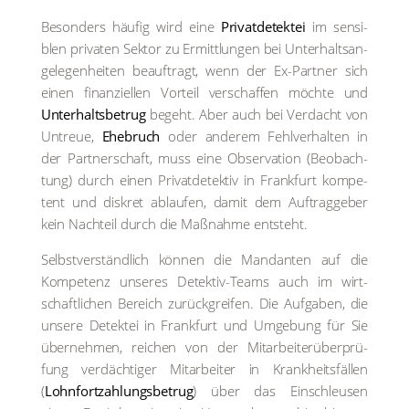
Beson­ders häu­fig wird eine
Pri­vat­de­tek­tei
im sen­si­
blen pri­va­ten Sek­tor zu Ermitt­lun­gen bei Unter­halts­an­
ge­le­gen­hei­ten beauf­tragt, wenn der Ex-Part­ner sich
einen finan­zi­el­len Vor­teil ver­schaf­fen möch­te und
Unter­halts­be­trug
begeht. Aber auch bei Ver­dacht von
Untreue,
Ehe­bruch
oder ande­rem Fehl­ver­hal­ten in
der Part­ner­schaft, muss eine Obser­va­ti­on (Beob­ach­
tung) durch einen Pri­vat­de­tek­tiv in Frank­furt kom­pe­
tent und dis­kret ablau­fen, damit dem Auf­trag­ge­ber
kein Nach­teil durch die Maß­nah­me ent­steht.
Selbst­ver­ständ­lich kön­nen die Man­dan­ten auf die
Kom­pe­tenz unse­res Detek­tiv-Teams auch im wirt­
schaft­li­chen Bereich zurück­grei­fen. Die Auf­ga­ben, die
unse­re Detek­tei in Frank­furt und Umge­bung für Sie
über­neh­men, rei­chen von der Mit­ar­bei­ter­über­prü­
fung ver­däch­ti­ger Mit­ar­bei­ter in Krank­heits­fäl­len
(
Lohn­fort­zah­lungs­be­trug
) über das Ein­schleu­sen