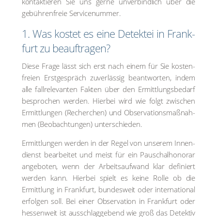
kon­tak­tie­ren Sie uns ger­ne unver­bind­lich über die
gebüh­ren­freie Ser­vice­num­mer.
1. Was kos­tet es eine Detek­tei in Frank­
furt zu beauf­tra­gen?
Die­se Fra­ge lässt sich erst nach einem für Sie kos­ten­
frei­en Erst­ge­spräch zuver­läs­sig beant­wor­ten, indem
alle fall­re­le­van­ten Fak­ten über den Ermitt­lungs­be­darf
bespro­chen wer­den. Hier­bei wird wie folgt zwi­schen
Ermitt­lun­gen (Recher­chen) und Obser­va­ti­ons­maß­nah­
men (Beob­ach­tun­gen) unter­schie­den.
Ermitt­lun­gen wer­den in der Regel von unse­rem Innen­
dienst bear­bei­tet und meist für ein Pau­schal­ho­no­rar
ange­bo­ten, wenn der Arbeits­auf­wand klar defi­niert
wer­den kann. Hier­bei spielt es kei­ne Rol­le ob die
Ermitt­lung in Frank­furt, bun­des­weit oder inter­na­tio­nal
erfol­gen soll. Bei einer Obser­va­ti­on in Frank­furt oder
hes­sen­weit ist aus­schlag­ge­bend wie groß das Detek­tiv