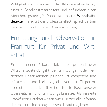
Rich­tig­keit der Stun­den- oder Kilo­me­ter­ab­rech­nung
eines Außen­dienst­mit­ar­bei­ters und befürch­ten einen
Abrech­nungs­be­trug? Dann ist unse­re
Wirtschafts­
detektei
Frank­furt der pro­fes­sio­nel­le Ansprech­part­ner
für dis­kre­te und effek­ti­ve Beweis­si­che­rung.
Ermitt­lung und Obser­va­ti­on in
Frank­furt für Pri­vat und Wirt­
schaft
Ein erfah­re­ner Pri­vat­de­tek­tiv oder pro­fes­sio­nel­ler
Wirt­schafts­de­tek­tiv geht bei Ermitt­lun­gen oder ver­
deck­ten Obser­va­tio­nen jeg­li­cher Art kom­pe­tent und
effek­tiv vor und bleibt zugleich von der Ziel­per­son
abso­lut unbe­merkt. Dis­kre­ti­on ist die Basis unse­rer
Obers­va­tions- und Ermitt­lungs-Ein­sät­ze. Als ver­sier­te
Frank­fur­ter Detek­tei wis­sen wir: Nur wer alle Infor­ma­
tio­nen kennt, kann ange­mes­sen dar­auf reagie­ren.