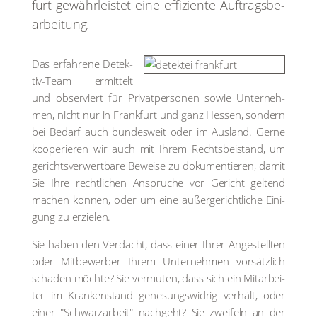
furt gewähr­leis­tet eine effi­zi­en­te Auf­trags­be­
ar­bei­tung.
Das erfah­re­ne Detek­
tiv-Team ermit­telt
und obser­viert für Pri­vat­per­so­nen sowie Unter­neh­
men, nicht nur in Frank­furt und ganz Hes­sen, son­dern
bei Bedarf auch bun­des­weit oder im Aus­land. Ger­ne
koope­rie­ren wir auch mit Ihrem Rechts­bei­stand, um
gerichts­ver­wert­ba­re Bewei­se zu doku­men­tie­ren, damit
Sie Ihre recht­li­chen Ansprü­che vor Gericht gel­tend
machen kön­nen, oder um eine außer­ge­richt­li­che Eini­
gung zu erzie­len.
Sie haben den Ver­dacht, dass einer Ihrer Ange­stell­ten
oder Mit­be­wer­ber Ihrem Unter­neh­men vor­sätz­lich
scha­den möch­te? Sie ver­mu­ten, dass sich ein Mit­ar­bei­
ter im Kran­ken­stand gene­sungs­wid­rig ver­hält, oder
einer "Schwarz­ar­beit" nach­geht? Sie zwei­feln an der