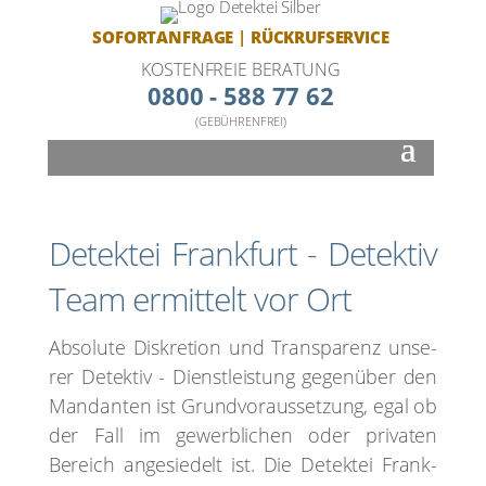
SOFORTANFRAGE
|
RÜCKRUFSERVICE
KOSTENFREIE BERATUNG
0800 - 588 77 62
(GEBÜHRENFREI)
Detek­tei Frank­furt - Detek­tiv
Team ermit­telt vor Ort
Abso­lu­te Dis­kre­ti­on und Trans­pa­renz unse­
rer Detek­tiv - Dienst­leis­tung gegen­über den
Man­dan­ten ist Grund­vor­aus­set­zung, egal ob
der Fall im gewerb­li­chen oder pri­va­ten
Bereich ange­sie­delt ist. Die Detek­tei Frank­