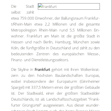
Die Stadt
selbst zählt
etwa 759.000 Ein­woh­ner, der Bal­lungs­raum Frank­fur­
t/Rhein-Main etwa 2,2 Mil­lio­nen und die gesam­te
Metro­pol­re­gi­on Rhein-Main rund 5,5 Mil­lio­nen Ein­
woh­ner. Frank­furt am Main ist die größ­te Stadt in
Hes­sen und nach Ber­lin, Ham­burg, Mün­chen sowie
Köln, die fünft­größ­te in Deutsch­land und zählt zu den
bedeu­ten­den Zen­tren des euro­päi­schen Mes­se-,
Finanz- und Dienst­leis­tungs­sek­tors.
Die Sky­line in
Frank­furt
gehört mit ihren Wol­ken­krat­
zern zu den höchs­ten Bau­land­schaf­ten Euro­pas,
wobei ins­be­son­de­re der Euro­pa­turm (Ginn­hei­mer
Spar­gel) mit 337,5 Metern eines der größ­ten Gebäu­de
ist. Der Stadt­wald, einer der größ­ten Stadt­wäl­der
Deutsch­lands, ist als Land­schafts­schutz­ge­biet "Frank­
fur­ter Grün­gür­tel" aus­ge­wie­sen. Aus die­ser wun­der­