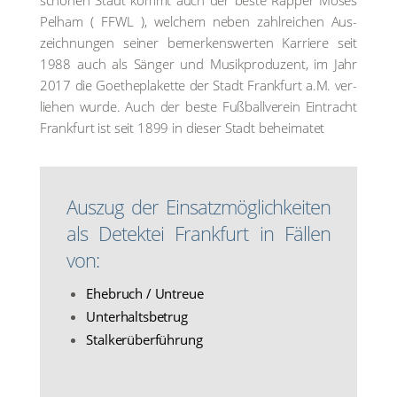
schö­nen Stadt kommt auch der bes­te Rap­per Moses
Pel­ham ( FFWL ), wel­chem neben zahl­rei­chen Aus­
zeich­nun­gen sei­ner bemer­kens­wer­ten Kar­rie­re seit
1988 auch als Sän­ger und Musik­pro­du­zent, im Jahr
2017 die Goe­the­pla­ket­te der Stadt Frank­furt a.M. ver­
lie­hen wur­de. Auch der bes­te Fuß­ball­ver­ein Ein­tracht
Frank­furt ist seit 1899 in die­ser Stadt behei­ma­tet
Aus­zug der Ein­satz­mög­lich­kei­ten
als Detek­tei Frank­furt in Fäl­len
von:
Ehe­bruch / Untreue
Unter­halts­be­trug
Stal­ker­über­füh­rung