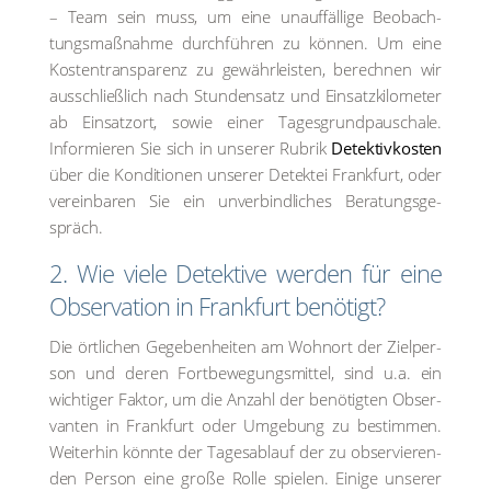
– Team sein muss, um eine unauf­fäl­li­ge Beob­ach­
tungs­maß­nah­me durch­füh­ren zu kön­nen. Um eine
Kos­ten­trans­pa­renz zu gewähr­leis­ten, berech­nen wir
aus­schließ­lich nach Stun­den­satz und Ein­satz­ki­lo­me­ter
ab Ein­satz­ort, sowie einer Tages­grund­pau­scha­le.
Infor­mie­ren Sie sich in unse­rer Rubrik
Detektiv­kosten
über die Kon­di­tio­nen unse­rer Detek­tei Frank­furt, oder
ver­ein­ba­ren Sie ein unver­bind­li­ches Bera­tungs­ge­
spräch.
2. Wie vie­le Detek­ti­ve wer­den für eine
Obser­va­ti­on in Frank­furt benö­tigt?
Die ört­li­chen Gege­ben­hei­ten am Wohn­ort der Ziel­per­
son und deren Fort­be­we­gungs­mit­tel, sind u.a. ein
wich­ti­ger Fak­tor, um die Anzahl der benö­tig­ten Obser­
van­ten in Frank­furt oder Umge­bung zu bestim­men.
Wei­ter­hin könn­te der Tages­ab­lauf der zu obser­vie­ren­
den Per­son eine gro­ße Rol­le spie­len. Eini­ge unse­rer