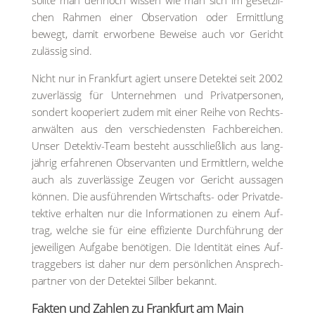
soll­te man den­noch wis­sen wie man sich im gesetz­li­
chen Rah­men einer Obser­va­ti­on oder Ermitt­lung
bewegt, damit erwor­be­ne Bewei­se auch vor Gericht
zuläs­sig sind.
Nicht nur in Frank­furt agiert unse­re Detek­tei seit 2002
zuver­läs­sig für Unter­neh­men und Pri­vat­per­so­nen,
son­dert koope­riert zudem mit einer Rei­he von Rechts­
an­wäl­ten aus den ver­schie­dens­ten Fach­be­rei­chen.
Unser Detek­tiv-Team besteht aus­schließ­lich aus lang­
jäh­rig erfah­re­nen Obser­van­ten und Ermitt­lern, wel­che
auch als zuver­läs­si­ge Zeu­gen vor Gericht aus­sa­gen
kön­nen. Die aus­füh­ren­den Wirt­schafts- oder Pri­vat­de­
tek­ti­ve erhal­ten nur die Infor­ma­tio­nen zu einem Auf­
trag, wel­che sie für eine effi­zi­en­te Durch­füh­rung der
jewei­li­gen Auf­ga­be benö­ti­gen. Die Iden­ti­tät eines Auf­
trag­ge­bers ist daher nur dem per­sön­li­chen Ansprech­
part­ner von der Detek­tei Sil­ber bekannt.
Fak­ten und Zah­len zu Frank­furt am Main