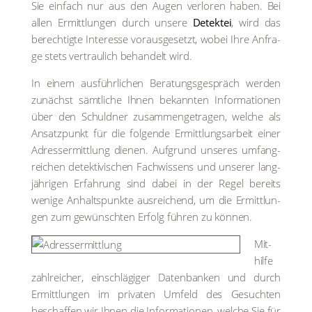
Sie ein­fach nur aus den Augen ver­lo­ren haben. Bei
allen Ermitt­lun­gen durch unse­re
Detek­tei
, wird das
berech­tig­te Inter­es­se vor­aus­ge­setzt, wobei Ihre Anfra­
ge stets ver­trau­lich behan­delt wird.
In einem aus­führ­li­chen Bera­tungs­ge­spräch wer­den
zunächst sämt­li­che Ihnen bekann­ten Infor­ma­tio­nen
über den Schuld­ner zusam­men­ge­tra­gen, wel­che als
Ansatz­punkt für die fol­gen­de Ermitt­lungs­ar­beit einer
Adress­ermitt­lung die­nen. Auf­grund unse­res umfang­
rei­chen detek­ti­vi­schen Fach­wis­sens und unse­rer lang­
jäh­ri­gen Erfah­rung sind dabei in der Regel bereits
weni­ge Anhalts­punk­te aus­rei­chend, um die Ermitt­lun­
gen zum gewünsch­ten Erfolg füh­ren zu kön­nen.
Mit­
hil­fe
zahl­rei­cher, ein­schlä­gi­ger Daten­ban­ken und durch
Ermitt­lun­gen im pri­va­ten Umfeld des Gesuch­ten
beschaf­fen wir Ihnen die Infor­ma­tio­nen, wel­che Sie für