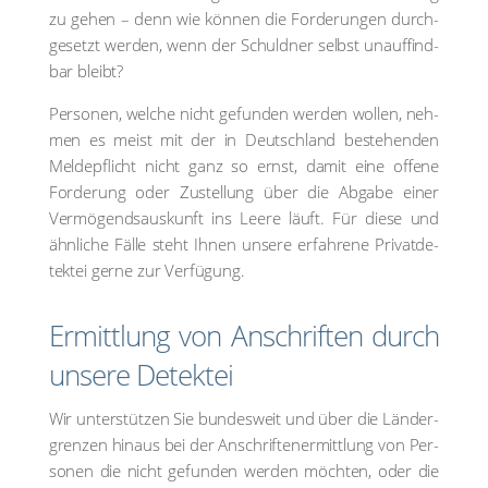
zu gehen – denn wie kön­nen die For­de­run­gen durch­
ge­setzt wer­den, wenn der Schuld­ner selbst unauf­find­
bar bleibt?
Per­so­nen, wel­che nicht gefun­den wer­den wol­len, neh­
men es meist mit der in Deutsch­land bestehen­den
Mel­de­pflicht nicht ganz so ernst, damit eine offe­ne
For­de­rung oder Zustel­lung über die Abga­be einer
Ver­mö­gend­saus­kunft ins Lee­re läuft. Für die­se und
ähn­li­che Fäl­le steht Ihnen unse­re erfah­re­ne Pri­vat­de­
tek­tei ger­ne zur Ver­fü­gung.
Ermitt­lung von Anschrif­ten durch
unse­re Detek­tei
Wir unter­stüt­zen Sie bun­des­weit und über die Län­der­
gren­zen hin­aus bei der Anschrif­ten­er­mitt­lung von Per­
so­nen die nicht gefun­den wer­den möch­ten, oder die