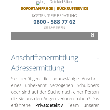
SOFORTANFRAGE
|
RÜCKRUFSERVICE
KOSTENFREIE BERATUNG
0800 - 588 77 62
(GEBÜHRENFREI)
Anschrif­ten­er­mitt­lung -
Adress­ermitt­lung
Sie benö­ti­gen die ladungs­fä­hi­ge Anschrift
eines unbe­kannt ver­zo­ge­nen Schuld­ners
oder sind auf der Suche nach einer Per­son
die Sie aus den Augen ver­lo­ren haben? Das
erfah­re­ne
Pri­vat­de­tek­tiv
Team unse­rer