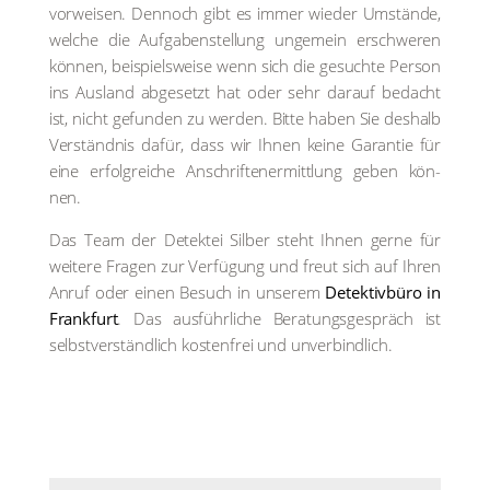
vor­wei­sen. Den­noch gibt es immer wie­der Umstän­de,
wel­che die Auf­ga­ben­stel­lung unge­mein erschwe­ren
kön­nen, bei­spiels­wei­se wenn sich die gesuch­te Per­son
ins Aus­land abge­setzt hat oder sehr dar­auf bedacht
ist, nicht gefun­den zu wer­den. Bit­te haben Sie des­halb
Ver­ständ­nis dafür, dass wir Ihnen kei­ne Garan­tie für
eine erfolg­rei­che Anschrif­ten­er­mitt­lung geben kön­
nen.
Das Team der Detek­tei Sil­ber steht Ihnen ger­ne für
wei­te­re Fra­gen zur Ver­fü­gung und freut sich auf Ihren
Anruf oder einen Besuch in unse­rem
Detek­tiv­bü­ro in
Frank­furt
. Das aus­führ­li­che Bera­tungs­ge­spräch ist
selbst­ver­ständ­lich kos­ten­frei und unver­bind­lich.