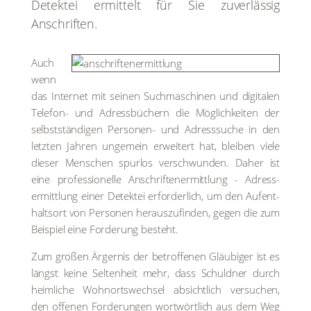
Detek­tei ermit­telt für Sie zuver­läs­sig
Anschrif­ten.
Auch
wenn
das Inter­net mit sei­nen Such­ma­schi­nen und digi­ta­len
Tele­fon- und Adress­bü­chern die Mög­lich­kei­ten der
selbst­stän­di­gen Per­so­nen- und Adress­su­che in den
letz­ten Jah­ren unge­mein erwei­tert hat, blei­ben vie­le
die­ser Men­schen spur­los ver­schwun­den. Daher ist
eine pro­fes­sio­nel­le Anschrif­ten­er­mitt­lung - Adress­
ermitt­lung einer Detek­tei erfor­der­lich, um den Auf­ent­
halts­ort von Per­so­nen her­aus­zu­fin­den, gegen die zum
Bei­spiel eine For­de­rung besteht.
Zum gro­ßen Ärger­nis der betrof­fe­nen Gläu­bi­ger ist es
längst kei­ne Sel­ten­heit mehr, dass Schuld­ner durch
heim­li­che Wohn­orts­wech­sel absicht­lich ver­su­chen,
den offe­nen For­de­run­gen wort­wört­lich aus dem Weg