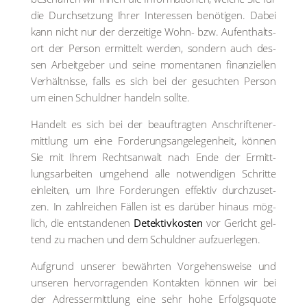
die Durch­set­zung Ihrer Inter­es­sen benö­ti­gen. Dabei
kann nicht nur der der­zei­ti­ge Wohn- bzw. Auf­ent­halts­
ort der Per­son ermit­telt wer­den, son­dern auch des­
sen Arbeit­ge­ber und sei­ne momen­ta­nen finan­zi­el­len
Ver­hält­nis­se, falls es sich bei der gesuch­ten Per­son
um einen Schuld­ner han­deln soll­te.
Han­delt es sich bei der beauf­trag­ten Anschrif­ten­er­
mitt­lung um eine For­de­rungs­an­ge­le­gen­heit, kön­nen
Sie mit Ihrem Rechts­an­walt nach Ende der Ermitt­
lungs­ar­bei­ten umge­hend alle not­wen­di­gen Schrit­te
ein­lei­ten, um Ihre For­de­run­gen effek­tiv durch­zu­set­
zen. In zahl­rei­chen Fäl­len ist es dar­über hin­aus mög­
lich, die ent­stan­de­nen
Detektiv­kosten
vor Gericht gel­
tend zu machen und dem Schuld­ner auf­zu­er­le­gen.
Auf­grund unse­rer bewähr­ten Vor­ge­hens­wei­se und
unse­ren her­vor­ra­gen­den Kon­tak­ten kön­nen wir bei
der Adress­ermitt­lung eine sehr hohe Erfolgs­quo­te