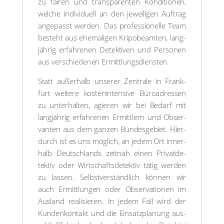
zu fai­ren und trans­pa­ren­ten Kon­di­tio­nen,
wel­che indi­vi­du­ell an den jewei­li­gen Auf­trag
ange­passt wer­den. Das pro­fes­sio­nel­le Team
besteht aus ehe­ma­li­gen Kri­po­be­am­ten, lang­
jäh­rig erfah­re­nen Detek­ti­ven und Per­so­nen
aus ver­schie­de­nen Ermitt­lungs­diens­ten.
Statt außer­halb unse­rer Zen­tra­le in Frank­
furt wei­te­re kos­ten­in­ten­si­ve Büro­adres­sen
zu unter­hal­ten, agie­ren wir bei Bedarf mit
lang­jäh­rig erfah­re­nen Ermitt­lern und Obser­
van­ten aus dem gan­zen Bun­des­ge­biet. Hier­
durch ist es uns mög­lich, an jedem Ort inner­
halb Deutsch­lands zeit­nah einen Pri­vat­de­
tek­tiv oder Wirt­schafts­de­tek­tiv tätig wer­den
zu las­sen. Selbst­ver­ständ­lich kön­nen wir
auch Ermitt­lun­gen oder Obser­va­tio­nen im
Aus­land rea­li­sie­ren. In jedem Fall wird der
Kun­den­kon­takt und die Ein­satz­pla­nung aus­