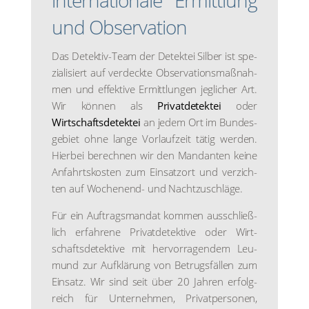
inter­na­tio­na­le Ermitt­lung
und Obser­va­ti­on
Das Detek­tiv-Team der Detek­tei Sil­ber ist spe­
zia­li­siert auf ver­deck­te Obser­va­ti­ons­maß­nah­
men und effek­ti­ve Ermitt­lun­gen jeg­li­cher Art.
Wir kön­nen als
Pri­vat­de­tek­tei
oder
Wirtschafts­detektei
an jedem Ort im Bun­des­
ge­biet ohne lan­ge Vor­lauf­zeit tätig wer­den.
Hier­bei berech­nen wir den Man­dan­ten kei­ne
Anfahrts­kos­ten zum Ein­satz­ort und ver­zich­
ten auf Wochen­end- und Nacht­zu­schlä­ge.
Für ein Auf­trags­man­dat kom­men aus­schließ­
lich erfah­re­ne Pri­vat­de­tek­ti­ve oder Wirt­
schafts­de­tek­ti­ve mit her­vor­ra­gen­dem Leu­
mund zur Auf­klä­rung von Betrugs­fäl­len zum
Ein­satz. Wir sind seit über 20 Jah­ren erfolg­
reich für Unter­neh­men, Pri­vat­per­so­nen,