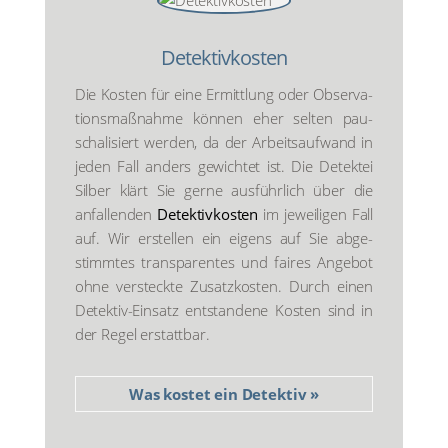
Detektiv­kosten
Die Kos­ten für eine Ermitt­lung oder Obser­va­
ti­ons­maß­nah­me kön­nen eher sel­ten pau­
scha­li­siert wer­den, da der Arbeits­auf­wand in
jeden Fall anders gewich­tet ist. Die Detek­tei
Sil­ber klärt Sie ger­ne aus­führ­lich über die
anfal­len­den
Detektiv­kosten
im jewei­li­gen Fall
auf. Wir erstel­len ein eigens auf Sie abge­
stimm­tes trans­pa­ren­tes und fai­res Ange­bot
ohne ver­steck­te Zusatz­kos­ten. Durch einen
Detek­tiv-Ein­satz ent­stan­de­ne Kos­ten sind in
der Regel erstatt­bar.
Was kos­tet ein Detek­tiv »