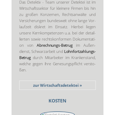
Das Detek­tiv - Team unse­rer Detek­tei ist im
Wirt­schafts­sek­tor für klei­ne­re Fir­men bis hin
zu gro­ßen Kon­zer­nen, Rechts­an­wäl­te und
Ver­si­che­run­gen bun­des­weit ohne lan­ge Vor­
lauf­zeit dis­kret im Ein­satz. Hier­bei lie­gen
unse­re Kern­kom­pe­ten­zen u.a. bei der detail­
lier­ten sowie rechts­kon­for­men Doku­men­ta­ti­
on von
Abrech­nungs-Betrug
im Außen­
dienst, Schwarz­ar­beit und
Lohn­fort­zah­lungs-
Betrug
durch Mit­ar­bei­ter im Kran­ken­stand,
wel­che gegen ihre Gene­sungs­pflicht ver­sto­
ßen.
zur Wirtschafts­detektei »
KOS­TEN