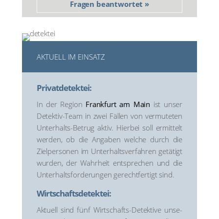
Fra­gen beantwortet »
AKTU­ELL IM EIN­SATZ
Pri­vat­de­tek­tei:
In der Regi­on
Frank­furt am Main
ist unser
Detek­tiv-Team in zwei Fäl­len von ver­mu­te­ten
Unter­halts-Betrug aktiv. Hier­bei soll ermit­telt
wer­den, ob die Anga­ben wel­che durch die
Ziel­per­so­nen im Unter­halts­ver­fah­ren getä­tigt
wur­den, der Wahr­heit ent­spre­chen und die
Unter­halts­for­de­run­gen gerecht­fer­tigt sind.
Wirtschafts­detektei:
Aktu­ell sind fünf Wirt­schafts-Detek­ti­ve unse­