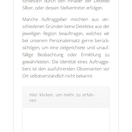
schließ­lich durch den Inha­ber der Detek­tei
Sil­ber, oder des­sen Stell­ver­tre­ter erfol­gen.
Man­che Auf­trag­ge­ber möch­ten aus ver­
schie­de­nen Grün­den kei­ne Detek­ti­ve aus der
jewei­li­gen Regi­on beauf­tra­gen, wel­ches wir
bei unse­rem Per­so­nal­ein­satz ger­ne berück­
sich­ti­gen, um eine ziel­ge­rich­te­te und unauf­
fäl­li­ge Beob­ach­tung oder Ermitt­lung zu
gewähr­leis­ten. Die Iden­ti­tät eines Auf­trag­ge­
bers ist den aus­füh­ren­den Obser­van­ten vor
Ort selbst­ver­ständ­lich nicht bekannt.
Hier kli­cken, um mehr zu erfah­
ren