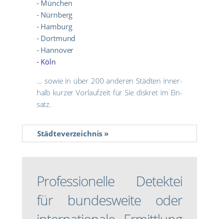
- Mün­chen
- Nürn­berg
- Ham­burg
- Dort­mund
- Han­no­ver
- Köln
... sowie in über 200 ande­ren Städ­ten inner­
halb kur­zer Vor­lauf­zeit für Sie dis­kret im Ein­
satz.
Städ­te­ver­zeich­nis »
Pro­fes­sio­nel­le Detek­tei
für bun­des­wei­te oder