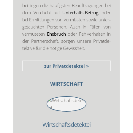
bei lie­gen die häu­figs­ten Beauf­tra­gun­gen bei
dem Ver­dacht auf
Unter­halts-Betrug
, oder
bei Ermitt­lun­gen von ver­miss­ten sowie unter­
ge­tauch­ten Per­so­nen. Auch in Fäl­len von
ver­mu­te­ten
Ehe­bruch
oder Fehl­ver­hal­ten in
der Part­ner­schaft, sor­gen unse­re Pri­vat­de­
tek­ti­ve für die nöti­ge Gewiss­heit.
zur Pri­vat­de­tek­tei »
WIRT­SCHAFT
Wirtschafts­detektei