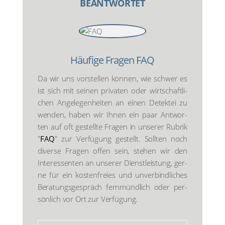
BEANTWORTET
Häu­fi­ge Fra­gen FAQ
Da wir uns vor­stel­len kön­nen, wie schwer es
ist sich mit sei­nen pri­va­ten oder wirt­schaft­li­
chen Ange­le­gen­hei­ten an einen Detek­tei zu
wen­den, haben wir Ihnen ein paar Ant­wor­
ten auf oft gestell­te Fra­gen in unse­rer Rubrik
"
FAQ
" zur Ver­fü­gung gestellt. Soll­ten noch
diver­se Fra­gen offen sein, ste­hen wir den
Inter­es­sen­ten an unse­rer Dienst­leis­tung, ger­
ne für ein kos­ten­frei­es und unver­bind­li­ches
Bera­tungs­ge­spräch fern­münd­lich oder per­
sön­lich vor Ort zur Ver­fü­gung.