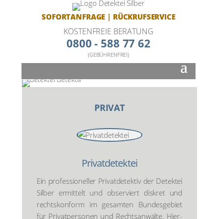
SOFORTANFRAGE
|
RÜCKRUFSERVICE
KOSTENFREIE BERATUNG
0800 - 588 77 62
(GEBÜHRENFREI)
PRI­VAT
Pri­vat­de­tek­tei
Ein pro­fes­sio­nel­ler Pri­vat­de­tek­tiv der Detek­tei
Sil­ber ermit­telt und obser­viert dis­kret und
rechts­kon­form im gesam­ten Bun­des­ge­biet
für Pri­vat­per­so­nen und Rechts­an­wäl­te. Hier­