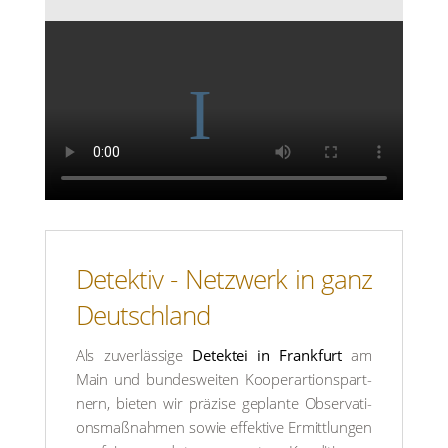
Detek­tiv - Netz­werk in ganz
Deutsch­land
Als zuver­läs­si­ge
Detek­tei in Frank­furt
am
Main und bun­des­wei­ten Kooper­ar­ti­ons­part­
nern, bie­ten wir prä­zi­se geplan­te Obser­va­ti­
ons­maß­nah­men sowie effek­ti­ve Ermitt­lun­gen