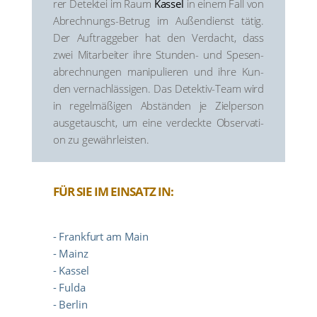
rer Detek­tei im Raum
Kas­sel
in einem Fall von
Abrech­nungs-Betrug im Außen­dienst tätig.
Der Auf­trag­ge­ber hat den Ver­dacht, dass
zwei Mit­ar­bei­ter ihre Stun­den- und Spe­sen­
ab­rech­nun­gen mani­pu­lie­ren und ihre Kun­
den ver­nach­läs­si­gen. Das Detek­tiv-Team wird
in regel­mä­ßi­gen Abstän­den je Ziel­per­son
aus­ge­tauscht, um eine ver­deck­te Obser­va­ti­
on zu gewähr­leis­ten.
FÜR SIE IM EIN­SATZ IN:
- Frank­furt am Main
- Mainz
- Kas­sel
- Ful­da
- Ber­lin