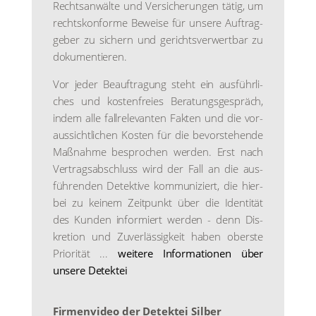
Rechts­an­wäl­te und Ver­si­che­run­gen tätig, um
rechts­kon­for­me Bewei­se für unse­re Auf­trag­
ge­ber zu sichern und gerichts­ver­wert­bar zu
doku­men­tie­ren.
Vor jeder Beauf­tra­gung steht ein aus­führ­li­
ches und kos­ten­frei­es Bera­tungs­ge­spräch,
indem alle fall­re­le­van­ten Fak­ten und die vor­
aus­sicht­li­chen Kos­ten für die bevor­ste­hen­de
Maß­nah­me bespro­chen wer­den. Erst nach
Ver­trags­ab­schluss wird der Fall an die aus­
füh­ren­den Detek­ti­ve kom­mu­ni­ziert, die hier­
bei zu kei­nem Zeit­punkt über die Iden­ti­tät
des Kun­den infor­miert wer­den - denn Dis­
kre­ti­on und Zuver­läs­sig­keit haben obers­te
Prio­ri­tät ...
wei­te­re Infor­ma­tio­nen über
unse­re Detek­tei
Fir­men­vi­deo der Detek­tei Sil­ber