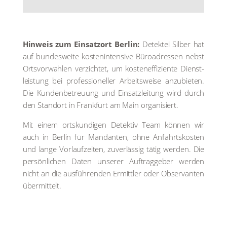
Hin­weis zum Ein­satz­ort Ber­lin:
Detek­tei Sil­ber hat
auf bun­des­wei­te kos­ten­in­ten­si­ve Büro­adres­sen nebst
Orts­vor­wah­len ver­zich­tet, um kos­ten­ef­fi­zi­en­te Dienst­
leis­tung bei pro­fes­sio­nel­ler Arbeits­wei­se anzu­bie­ten.
Die Kun­den­be­treu­ung und Ein­satz­lei­tung wird durch
den Stand­ort in Frank­furt am Main orga­ni­siert.
Mit einem orts­kun­di­gen Detek­tiv Team kön­nen wir
auch in Ber­lin für Man­dan­ten, ohne Anfahrts­kos­ten
und lan­ge Vor­lauf­zei­ten, zuver­läs­sig tätig wer­den. Die
per­sön­li­chen Daten unse­rer Auf­trag­ge­ber wer­den
nicht an die aus­füh­ren­den Ermitt­ler oder Obser­van­ten
über­mit­telt.