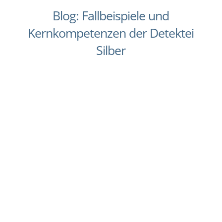
Blog: Fallbeispiele und
Kernkompetenzen der Detektei
Silber
Verdacht auf Unterhaltsbetrug? Nicht immer ist
Untreue der Grund dafür, dass eine Ehe in die
Brüche geht. Interessen driften im Alltag
auseinander, häufige Streitigkeiten und
emotionale Eiszeiten bringen Paare an einen
Punkt, an dem sie sich dazu entschließen, in
der...