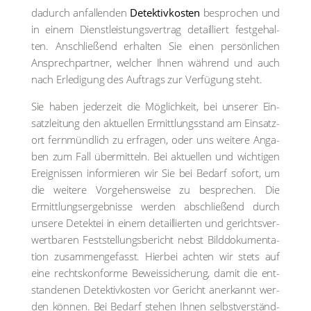
dadurch anfal­len­den
Detektiv­kosten
bespro­chen und
in einem Dienst­leis­tungs­ver­trag detail­liert fest­ge­hal­
ten. Anschlie­ßend erhal­ten Sie einen per­sön­li­chen
Ansprech­part­ner, wel­cher Ihnen wäh­rend und auch
nach Erle­di­gung des Auf­trags zur Ver­fü­gung steht.
Sie haben jeder­zeit die Mög­lich­keit, bei unse­rer Ein­
satz­lei­tung den aktu­el­len Ermitt­lungs­stand am Ein­satz­
ort fern­münd­lich zu erfra­gen, oder uns wei­te­re Anga­
ben zum Fall über­mit­teln. Bei aktu­el­len und wich­ti­gen
Ereig­nis­sen infor­mie­ren wir Sie bei Bedarf sofort, um
die wei­te­re Vor­ge­hens­wei­se zu bespre­chen. Die
Ermitt­lungs­er­geb­nis­se wer­den abschlie­ßend durch
unse­re Detek­tei in einem detail­lier­ten und gerichts­ver­
wert­ba­ren Fest­stel­lungs­be­richt nebst Bild­do­ku­men­ta­
ti­on zusam­men­ge­fasst. Hier­bei ach­ten wir stets auf
eine rechts­kon­for­me Beweis­si­che­rung, damit die ent­
stan­de­nen Detektiv­kosten vor Gericht aner­kannt wer­
den kön­nen. Bei Bedarf ste­hen Ihnen selbst­ver­ständ­