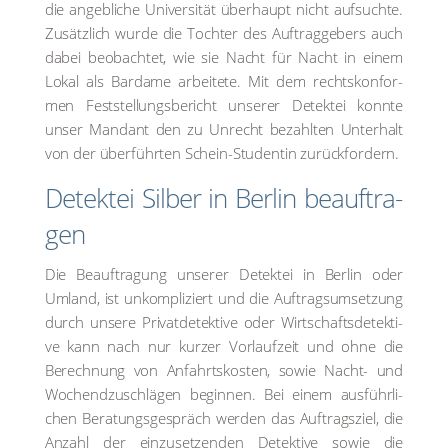
die angeb­li­che Uni­ver­si­tät über­haupt nicht auf­such­te.
Zusätz­lich wur­de die Toch­ter des Auf­trag­ge­bers auch
dabei beob­ach­tet, wie sie Nacht für Nacht in einem
Lokal als Bar­da­me arbei­te­te. Mit dem rechts­kon­for­
men Fest­stel­lungs­be­richt unse­rer Detek­tei konn­te
unser Man­dant den zu Unrecht bezahl­ten Unter­halt
von der über­führ­ten Schein-Stu­den­tin zurück­for­dern.
Detek­tei Sil­ber in Ber­lin beauf­tra­
gen
Die Beauf­tra­gung unse­rer Detek­tei in Ber­lin oder
Umland, ist unkom­pli­ziert und die Auf­trags­um­set­zung
durch unse­re Pri­vat­de­tek­ti­ve oder Wirt­schafts­de­tek­ti­
ve kann nach nur kur­zer Vor­lauf­zeit und ohne die
Berech­nung von Anfahrts­kos­ten, sowie Nacht- und
Wochend­zu­schlä­gen begin­nen. Bei einem aus­führ­li­
chen Bera­tungs­ge­spräch wer­den das Auf­trags­ziel, die
Anzahl der ein­zu­set­zen­den Detek­ti­ve sowie die