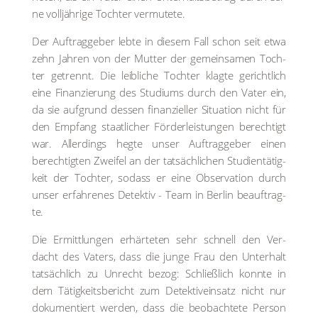
ne voll­jäh­ri­ge Toch­ter ver­mu­te­te.
Der Auf­trag­ge­ber leb­te in die­sem Fall schon seit etwa
zehn Jah­ren von der Mut­ter der gemein­sa­men Toch­
ter getrennt. Die leib­li­che Toch­ter klag­te gericht­lich
eine Finan­zie­rung des Stu­di­ums durch den Vater ein,
da sie auf­grund des­sen finan­zi­el­ler Situa­ti­on nicht für
den Emp­fang staat­li­cher För­der­leis­tun­gen berech­tigt
war. Aller­dings heg­te unser Auf­trag­ge­ber einen
berech­tig­ten Zwei­fel an der tat­säch­li­chen Stu­di­en­tä­tig­
keit der Toch­ter, sodass er eine Obser­va­ti­on durch
unser erfah­re­nes Detek­tiv - Team in Ber­lin beauf­trag­
te.
Die Ermitt­lun­gen erhär­te­ten sehr schnell den Ver­
dacht des Vaters, dass die jun­ge Frau den Unter­halt
tat­säch­lich zu Unrecht bezog: Schließ­lich konn­te in
dem Tätig­keits­be­richt zum Detek­tiv­ein­satz nicht nur
doku­men­tiert wer­den, dass die beob­ach­te­te Per­son