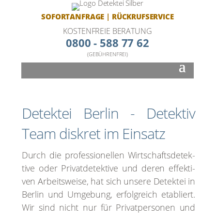
SOFORTANFRAGE
|
RÜCKRUFSERVICE
KOSTENFREIE BERATUNG
0800 - 588 77 62
(GEBÜHRENFREI)
Detek­tei Ber­lin - Detek­tiv
Team dis­kret im Ein­satz
Durch die pro­fes­sio­nel­len Wirt­schafts­de­tek­
ti­ve oder Pri­vat­de­tek­ti­ve und deren effek­ti­
ven Arbeits­wei­se, hat sich unse­re Detek­tei in
Ber­lin und Umge­bung, erfolg­reich eta­bliert.
Wir sind nicht nur für Pri­vat­per­so­nen und