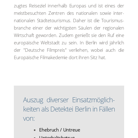
zug­tes Rei­se­ziel inner­halb Euro­pas und ist eines der
meist­be­such­ten Zen­tren des natio­na­len sowie inter­
na­tio­na­len Städ­te­tou­ris­mus. Daher ist die Tou­ris­mus­
bran­che einer der wich­tigs­ten Säu­len der regio­na­len
Wirt­schaft gewor­den. Zudem genießt sie den Ruf eine
euro­päi­sche Welt­stadt zu sein. In Ber­lin wird jähr­lich
der "Deut­sche Film­preis" ver­lie­hen, wobei auch die
Euro­päi­sche Film­a­ke­de­mie dort ihren Sitz hat.
Aus­zug diver­ser Ein­satz­mög­lich­
kei­ten als Detek­tei Ber­lin in Fäl­len
von:
Ehe­bruch / Untreue
Unter­halts­be­trug