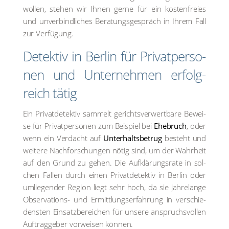
wol­len, ste­hen wir Ihnen ger­ne für ein kos­ten­frei­es
und unver­bind­li­ches Bera­tungs­ge­spräch in Ihrem Fall
zur Ver­fü­gung.
Detek­tiv in Ber­lin für Pri­vat­per­so­
nen und Unter­neh­men erfolg­
reich tätig
Ein Pri­vat­de­tek­tiv sam­melt gerichts­ver­wert­ba­re Bewei­
se für Pri­vat­per­so­nen zum Bei­spiel bei
Ehe­bruch
, oder
wenn ein Ver­dacht auf
Unter­halts­be­trug
besteht und
wei­te­re Nach­for­schun­gen nötig sind, um der Wahr­heit
auf den Grund zu gehen. Die Auf­klä­rungs­ra­te in sol­
chen Fäl­len durch einen Pri­vat­de­tek­tiv in Ber­lin oder
umlie­gen­der Regi­on liegt sehr hoch, da sie jah­re­lan­ge
Obser­va­tions- und Ermitt­lungs­er­fah­rung in ver­schie­
dens­ten Ein­satz­be­rei­chen für unse­re anspruchs­vol­len
Auf­trag­ge­ber vor­wei­sen kön­nen.