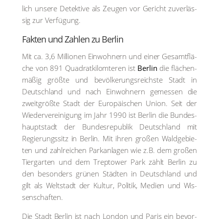
lich unse­re Detek­ti­ve als Zeu­gen vor Gericht zuver­läs­
sig zur Ver­fü­gung.
Fak­ten und Zah­len zu Ber­lin
Mit ca. 3,6 Mil­lio­nen Ein­woh­nern und einer Gesamt­flä­
che von 891 Qua­drat­ki­lo­m­te­ren ist
Ber­lin
die flä­chen­
mä­ßig größ­te und bevöl­ke­rungs­reichs­te Stadt in
Deutsch­land und nach Ein­woh­nern gemes­sen die
zweit­größ­te Stadt der Euro­päi­schen Uni­on. Seit der
Wie­der­ver­ei­ni­gung im Jahr 1990 ist Ber­lin die Bun­des­
haupt­stadt der Bun­des­re­pu­blik Deutsch­land mit
Regie­rungs­sitz in Ber­lin. Mit ihren gro­ßen Wald­ge­bie­
ten und zahl­rei­chen Park­an­la­gen wie z.B. dem gro­ßen
Tier­gar­ten und dem Trep­tower Park zählt Ber­lin zu
den beson­ders grü­nen Städ­ten in Deutsch­land und
gilt als Welt­stadt der Kul­tur, Poli­tik, Medi­en und Wis­
sen­schaf­ten.
Die Stadt Ber­lin ist nach Lon­don und Paris ein bevor­