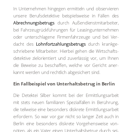
In Unter­neh­men hin­ge­gen ermit­teln und obser­vie­ren
unse­re Berufs­de­tek­ti­ve bei­spiels­wei­se in Fäl­len des
Abrech­nungs­be­trugs
durch Außendienst­mitarbeiter,
bei Fahr­zeug­rück­füh­run­gen für Lea­sing­un­ter­neh­men
oder unter­schla­ge­ne Fir­men­fahr­zeu­ge und bei Ver­
dacht des
Lohn­fort­zah­lungs­be­trugs
durch krank­ge­
schrie­be­ne Mit­ar­bei­ter. Hier­bei gehen die Wirt­schafts­
de­tek­ti­ve ziel­ori­en­tiert und zuver­läs­sig vor, um Ihnen
die Bewei­se zu beschaf­fen, wel­che vor Gericht aner­
kannt wer­den und recht­lich abge­si­chert sind.
Ein Fall­bei­spiel von Unter­halts­be­trug in Ber­lin
Die Detek­tei Sil­ber kommt bei der Ermitt­lungs­ar­beit
mit stets neu­en fami­liä­ren Spe­zi­al­fäl­len in Berüh­rung,
die teil­wei­se eine beson­ders dis­kre­te Ermitt­lungs­ar­beit
erfor­dern. So war vor gar nicht so lan­ger Zeit auch in
Ber­lin eine beson­ders dis­kre­te Vor­ge­hens­wei­se von­
nö­ten, als ein Vater einen Unter­halts­be­trug durch sei­