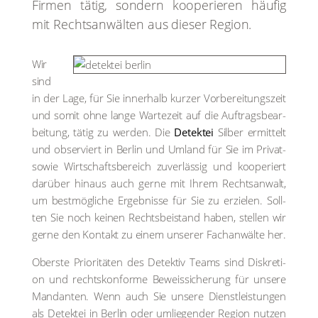
Fir­men tätig, son­dern koope­rie­ren häu­fig
mit Rechts­an­wäl­ten aus die­ser Regi­on.
Wir
sind
in der Lage, für Sie inner­halb kur­zer Vor­be­rei­tungs­zeit
und somit ohne lan­ge War­te­zeit auf die Auf­trags­be­ar­
bei­tung, tätig zu wer­den. Die
Detek­tei
Sil­ber ermit­telt
und obser­viert in Ber­lin und Umland für Sie im Pri­vat-
sowie Wirt­schafts­be­reich zuver­läs­sig und koope­riert
dar­über hin­aus auch ger­ne mit Ihrem Rechts­an­walt,
um best­mög­li­che Ergeb­nis­se für Sie zu erzie­len. Soll­
ten Sie noch kei­nen Rechts­bei­stand haben, stel­len wir
ger­ne den Kon­takt zu einem unse­rer Fach­an­wäl­te her.
Obers­te Prio­ri­tä­ten des Detek­tiv Teams sind Dis­kre­ti­
on und rechts­kon­for­me Beweis­si­che­rung für unse­re
Man­dan­ten. Wenn auch Sie unse­re Dienst­leistungen
als Detek­tei in Ber­lin oder umlie­gen­der Regi­on nut­zen