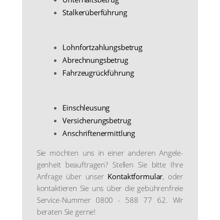
Stal­ker­über­füh­rung
Lohn­fort­zah­lungs­be­trug
Abrech­nungs­be­trug
Fahr­zeug­rück­füh­rung
Ein­schleu­sung
Ver­si­che­rungs­be­trug
Anschrif­ten­er­mitt­lung
Sie möch­ten uns in einer ande­ren Ange­le­
gen­heit beauf­tra­gen? Stel­len Sie bit­te Ihre
Anfra­ge über unser
Kon­takt­for­mu­lar
, oder
kon­tak­tie­ren Sie uns über die gebüh­ren­freie
Ser­vice-Num­mer 0800 - 588 77 62. Wir
bera­ten Sie ger­ne!