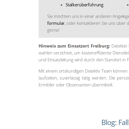
Stal­ker­über­füh­rung
Sie möch­ten uns in einer ande­ren Ange­le­gen
for­mu­lar
, oder kon­tak­tie­ren Sie uns über
ger­ne!
Hin­weis zum Ein­satz­ort Frei­burg:
Detek­tei S
wah­len ver­zich­tet, um kos­ten­ef­fi­zi­en­te Dienst­
und Ein­satz­lei­tung wird durch den Stand­ort in F
Mit einem orts­kun­di­gen Detek­tiv Team kön­nen 
lauf­zei­ten, zuver­läs­sig tätig wer­den. Die per­
Ermitt­ler oder Obser­van­ten über­mit­telt.
Blog: Fa