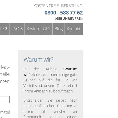
KOSTENFREIE BERATUNG
0800 - 588 77 62
(
GEBÜHRENFREI
)
­te
FAQ
Kos­ten
GPS
Blog
Kon­takt
Warum wir?
i­vat­
In der Rubrik "
Warum
el­le
wir
" zählen wir Ihnen einige gute
Gründe auf, die für Sie von
am­ten
Vorteil sind, unsere Detektei mit
Ihrem Anliegen zu beauftragen.
Entscheiden Sie selbst nach
einer ausführlichen Beratung zu
Ihrem Fall, welche wir
it­tel
fernmündlich oder an einem