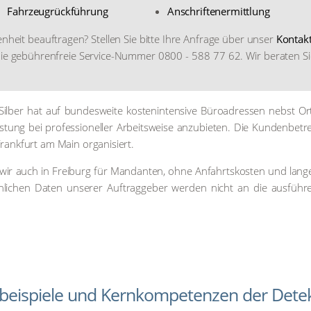
Fahr­zeug­rück­füh­rung
Anschrif­ten­er­mitt­lung
­heit beauf­tra­gen? Stel­len Sie bit­te Ihre Anfra­ge über unser
Kon­tak
 die gebüh­ren­freie Ser­vice-Num­mer 0800 - 588 77 62. Wir bera­ten S
il­ber hat auf bun­des­wei­te kos­ten­in­ten­si­ve Büro­adres­sen nebst Or
leis­tung bei pro­fes­sio­nel­ler Arbeits­wei­se anzu­bie­ten. Die Kun­den­be­t
rank­furt am Main orga­ni­siert.
wir auch in Frei­burg für Man­dan­ten, ohne Anfahrts­kos­ten und lan­g
sön­li­chen Daten unse­rer Auf­trag­ge­ber wer­den nicht an die aus­füh­r
llbeispiele und Kernkompetenzen der Detekt