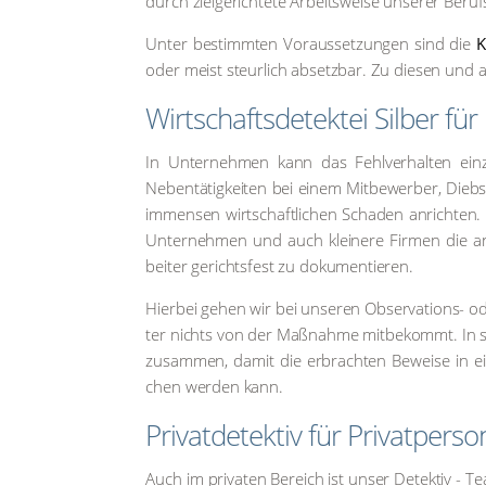
durch ziel­ge­rich­te­te Arbeits­wei­se unse­rer Ber
Unter bestimm­ten Vor­aus­set­zun­gen sind die
K
oder meist steur­lich absetz­bar. Zu die­sen und a
Wirtschafts­detektei Sil­ber für
In Unter­neh­men kann das Fehl­ver­hal­ten ein­z
Neben­tä­tig­kei­ten bei einem Mit­be­wer­ber, Dieb
immensen wirt­schaft­li­chen Scha­den anrich­ten. D
Unter­neh­men und auch klei­ne­re Fir­men die anspru
bei­ter gerichts­fest zu doku­men­tie­ren.
Hier­bei gehen wir bei unse­ren Obser­va­tions- oder
ter nichts von der Maß­nah­me mit­be­kommt. In seh
zusam­men, damit die erbrach­ten Bewei­se in ein
chen wer­den kann.
Pri­vat­de­tek­tiv für Pri­vat­per­
Auch im pri­va­ten Bereich ist unser Detek­tiv - Tea