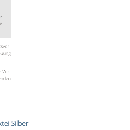
t­
ie
ts­vor­
reu­ung
e Vor­
en­den
ei Silber