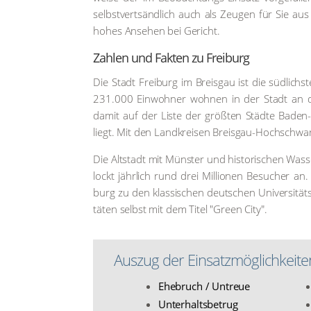
selbst­verts­änd­lich auch als Zeu­gen für Sie au
hohes Anse­hen bei Gericht.
Zah­len und Fak­ten zu Frei­burg
Die Stadt Frei­burg im Breis­gau ist die süd­lich
231.000 Ein­woh­ner woh­nen in der Stadt an der
damit auf der Lis­te der größ­ten Städ­te Baden-W
liegt. Mit den Land­krei­sen Breis­gau-Hoch­schwarz
Die Alt­stadt mit Müns­ter und his­to­ri­schen Was­
lockt jähr­lich rund drei Mil­lio­nen Besu­cher an
burg zu den klas­si­schen deut­schen Uni­ver­si­täts
tä­ten selbst mit dem Titel "Green City".
Aus­zug der Ein­satz­mög­lich­kei­te
Ehe­bruch / Untreue
Unter­halts­be­trug