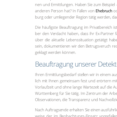
nen und Ermitt­lun­gen. Haben Sie zum Bei­spiel - b
ande­ren Per­son hat? In Fäl­len von
Ehe­bruch
ode
burg oder umlie­gen­der Regi­on tätig wer­den, dam
Die häu­figs­te Beauf­tra­gung im Pri­vat­be­reich i
ber den Ver­dacht haben, dass ihr Ex-Part­ner fal
über die aktu­el­le Lebens­si­tua­ti­on getä­tigt hab
sein, doku­men­tie­ren wir den Betrugs­veruch rec
ge­klagt wer­den kön­nen.
Beauf­tra­gung unse­rer Detek­te
Ihren Ermitt­lungs­be­darf stel­len wir in einem au
lich mit Ihnen gemein­sam fest und erör­tern mit 
Vor­lauf­zeit und ohne lan­ge War­te­zeit auf die A
Würt­tem­berg für Sie tätig. Im Zen­trum der Arbei
Obser­va­tio­nen, die Trans­pa­renz und Nach­voll­zie
Nach Auf­trags­en­de erhal­ten Sie einen aus­führ­li­
wei­se der im Beob­ach­tungs-Ein­satz vor­ge­fal­le