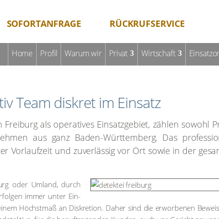
SOFORTANFRAGE
RÜCKRUFSERVICE
Home
Pro­fil
War­um wir
Pri­vat
Wirt­schaft
Ein­satz­or
­tiv Team dis­kret im Ein­satz
ei­burg als ope­ra­ti­ves Ein­satz­ge­biet, zäh­len sowohl Pr
­neh­men aus ganz Baden-Würt­tem­berg. Das pro­fes­sio­n
­zer Vor­lauf­zeit und zuver­läs­sig vor Ort sowie in der ges
i­burg oder Umland, durch
, erfol­gen immer unter Ein­
 einem Höchst­maß an Dis­kre­ti­on. Daher sind die erwor­be­nen Beweis­m