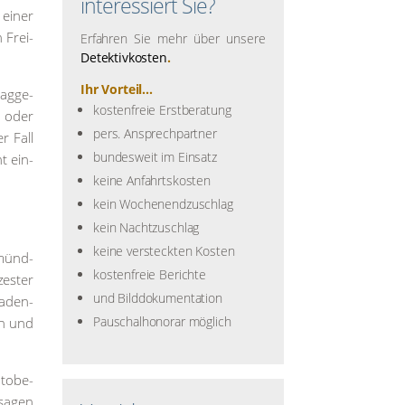
interessiert Sie?
 einer
n Frei­
Erfahren Sie mehr über unsere
Detektivkosten
.
Ihr Vorteil...
ag­ge­
kostenfreie Erstberatung
, oder
pers. Ansprechpartner
er Fall
bundesweit im Einsatz
t ein­
keine Anfahrtskosten
kein Wochenendzuschlag
kein Nachtzuschlag
keine versteckten Kosten
­münd­
kostenfreie Berichte
es­ter
und Bilddokumentation
 Baden-
Pauschalhonorar möglich
en und
oto­be­
e sagen