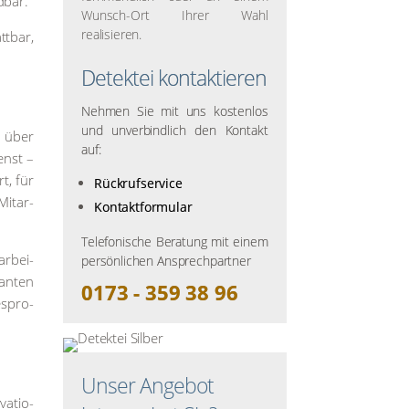
d­bar.
Wunsch-Ort Ihrer Wahl
realisieren.
t­bar,
Detektei kontaktieren
Nehmen Sie mit uns kostenlos
und unverbindlich den Kontakt
) über
auf:
enst –
t, für
Rückrufservice
Mit­ar­
Kontaktformular
Telefonische Beratung mit einem
ar­bei­
persönlichen Ansprechpartner
an­ten
0173 - 359 38 96
espro­
Unser Angebot
va­tio­