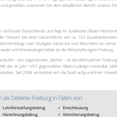
s und genie­ßen zusam­men mit dem detail­lier­ten Bericht unse­rer Dete
s­te Groß­stadt Deutsch­lands und liegt im Süd­wes­ten Baden-Würt­tem­
 Drei­sam bei einer Gesamt­flä­che von ca. 153 Qua­drat­ki­lo­me­ter
ürt­tem­bergs nach Stutt­gart, Karls­ru­he und Mann­heim an vier­ter S
­wald und Emmen­din­gen bil­det sie die Wirt­schafts­re­gi­on Frei­burg.
ser­läu­fen - den soge­nann­ten „Bäch­le“ – ist das Wahr­zei­chen Frei­bu
. Mit der im Jahr 1457 gegrün­de­ten Albert-Lud­wigs-Uni­ver­si­tät zählt
­städ­ten. Seit 2008 ver­mark­tet sich die Stadt auf­grund ihrer Umwelt­ak
n als Detek­tei Frei­burg in Fäl­len von:
Lohn­fort­zah­lungs­be­trug
Ein­schleu­sung
Abrech­nungs­be­trug
Ver­si­che­rungs­be­trug