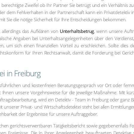
erech­tig­te Zwei­fel ob Ihr Part­ner Sie betrügt und ein Ver­hält­nis zu
r dem Fehl­ver­hal­ten in der Part­ner­schaft kann ein Pri­vat­de­tek­tiv i
it Sie die nöti­ge Sicher­heit für Ihre Ent­schei­dun­gen bekom­men.
st aller­dings das Auf­klä­ren von
Unter­halts­be­trug
, wenn unse­re Auf­tr
­sche Anga­ben bei Unter­halts­an­ge­le­gen­hei­ten über den Ver­dienst
en, um sich einen finan­zi­el­len Vor­teil zu erschlei­chen. Soll­te dies d
hts­kon­form für Ihren Rechts­an­walt, damit die For­de­rung bei Gerich
i in Frei­burg
s­führ­li­chen und kos­ten­frei­en Bera­tungs­ge­spräch vor Ort oder fern
Ihnen unse­re Vor­gehns­wei­se für die jewei­li­ge Maß­nah­me. Mit kür­z
uf­trags­be­ar­bei­tung, wird ein Detek­tiv - Team in Frei­burg oder ganz
t unse­rer Pri­vat- und Wirtschafts­detektei steht bei allen Ermitt­lun­g
h­bar­keit der Ergeb­nis­se für unse­re Auf­trag­ge­ber.
chen gerichts­ver­wert­ba­ren Tätig­keits­be­richt sowie gege­be­nen­falls F
­nen Ereig­nis­se. Die in Ihrer Ange­le­gen­heit beauf­trag­ten Detek­ti­v