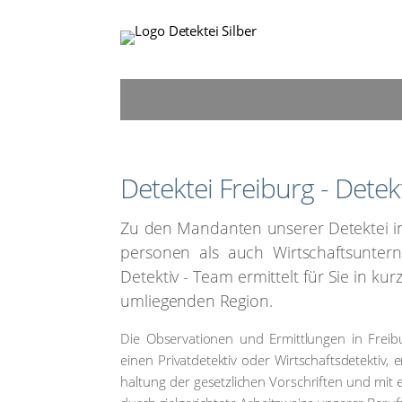
Detek­tei Frei­burg - Detek
Zu den Man­dan­ten unse­rer Detek­tei in Fr
per­so­nen als auch Wirt­schafts­un­ter
Detek­tiv - Team ermit­telt für Sie in kur
umlie­gen­den Regi­on.
Die Obser­va­tio­nen und Ermitt­lun­gen in Fre
einen Pri­vat­de­tek­tiv oder Wirt­schafts­de­tek­tiv
hal­tung der gesetz­li­chen Vor­schrif­ten und mit