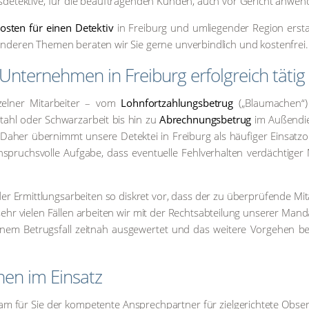
ufs­de­tek­ti­ve, für die beauf­tra­gen­den Kun­den, auch vor Gericht anwen
os­ten für einen Detek­tiv
in Frei­burg und umlie­gen­der Regi­on erstat
nde­ren The­men bera­ten wir Sie ger­ne unver­bind­lich und kos­ten­frei.
 Unter­neh­men in Frei­burg erfolg­reich tätig
el­ner Mit­ar­bei­ter – vom
Lohn­fort­zah­lungs­be­trug
(„Blau­ma­chen“
­stahl oder Schwarz­ar­beit bis hin zu
Abrech­nungs­be­trug
im Außen­di
aher über­nimmt unse­re Detek­tei in Frei­burg als häu­fi­ger Ein­satz­or
chs­vol­le Auf­ga­be, dass even­tu­el­le Fehl­ver­hal­ten ver­däch­ti­ger 
 Ermitt­lungs­ar­bei­ten so dis­kret vor, dass der zu über­prü­fen­de Mit­
r vie­len Fäl­len arbei­ten wir mit der Rechts­ab­tei­lung unse­rer Man­d
em Betrugs­fall zeit­nah aus­ge­wer­tet und das wei­te­re Vor­ge­hen b
so­nen im Ein­satz
m für Sie der kom­pe­ten­te Ansprech­part­ner für ziel­ge­rich­te­te Obser­