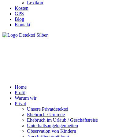
Lexi­kon
Kos­ten
GPS
Blog
Kon­takt
Home
Pro­fil
War­um wir
Pri­vat
Unse­re Pri­vat­de­tek­tei
Ehe­bruch / Untreue
Ehe­bruch im Urlaub / Geschäfts­rei­se
Unter­halts­an­ge­le­gen­hei­ten
Obser­va­ti­on von Kin­dern
Anschrif­ten­er­mitt­lung