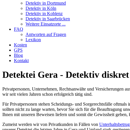
Detek­tiv in Dort­mund
Detek­tiv in Köln
Detek­tiv in Koblenz
Detek­tiv in Saar­brü­cken
Wei­te­re Ein­satz­or­te ...
FAQ
Ant­wor­ten auf Fra­gen
Lexi­kon
Kos­ten
GPS
Blog
Kon­takt
Detek­tei Gera - Detek­tiv dis­kre
Pri­vat­per­so­nen, Unter­neh­men, Rechts­an­wäl­te und Ver­si­che­run­gen a
wir seit vie­len Jah­ren schon erfolg­reich tätig sind.
Für Pri­vat­per­so­nen ste­hen Schei­dungs- und Sor­ge­rechts­fäl­le oft­ma
soll­ten nicht zu lan­ge war­ten, bevor Sie sich für die Beauf­tra­gung unse
Ihnen mit unse­ren Bewei­sen lie­fern und somit die Gewiss­heit geben, 
Zumeist wer­den wir von Pri­vat­kun­den in Fäl­len von
Unter­halts­be­trug
unse­rer Detek­tei die letz­ten Jah­re in Gera und Umland stark gestie­gen 