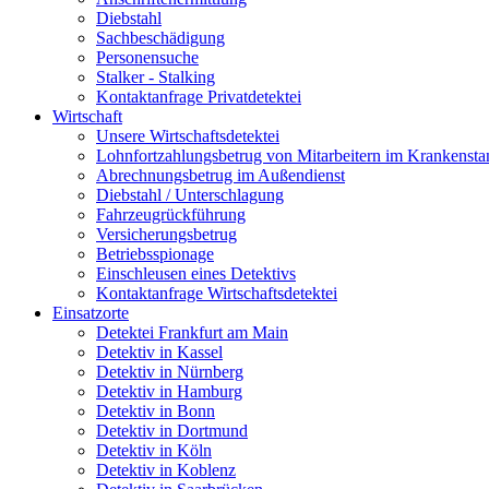
Dieb­stahl
Sach­be­schä­di­gung
Per­so­nen­su­che
Stal­ker - Stal­king
Kon­takt­an­fra­ge Pri­vat­de­tek­tei
Wirt­schaft
Unse­re Wirtschafts­detektei
Lohn­fort­zah­lungs­be­trug von Mitarbeitern im Kran­ken­st
Abrech­nungs­be­trug im Außen­dienst
Dieb­stahl / Unter­schla­gung
Fahr­zeug­rück­füh­rung
Ver­si­che­rungs­be­trug
Betriebs­spio­na­ge
Ein­schleu­sen eines Detek­tivs
Kon­takt­an­fra­ge Wirtschafts­detektei
Ein­satz­or­te
Detek­tei Frank­furt am Main
Detek­tiv in Kas­sel
Detek­tiv in Nürn­berg
Detek­tiv in Ham­burg
Detek­tiv in Bonn
Detek­tiv in Dort­mund
Detek­tiv in Köln
Detek­tiv in Koblenz