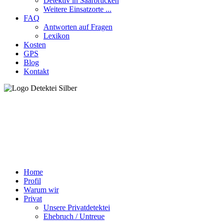
Detek­tiv in Saar­brü­cken
Wei­te­re Ein­satz­or­te ...
FAQ
Ant­wor­ten auf Fra­gen
Lexi­kon
Kos­ten
GPS
Blog
Kon­takt
Home
Pro­fil
War­um wir
Pri­vat
Unse­re Pri­vat­de­tek­tei
Ehe­bruch / Untreue