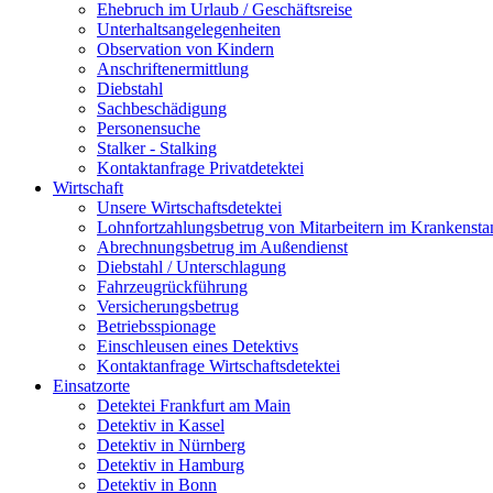
Ehe­bruch im Urlaub / Geschäfts­rei­se
Unter­halts­an­ge­le­gen­hei­ten
Obser­va­ti­on von Kin­dern
Anschrif­ten­er­mitt­lung
Dieb­stahl
Sach­be­schä­di­gung
Per­so­nen­su­che
Stal­ker - Stal­king
Kon­takt­an­fra­ge Pri­vat­de­tek­tei
Wirt­schaft
Unse­re Wirtschafts­detektei
Lohn­fort­zah­lungs­be­trug von Mitarbeitern im Kran­ken­st
Abrech­nungs­be­trug im Außen­dienst
Dieb­stahl / Unter­schla­gung
Fahr­zeug­rück­füh­rung
Ver­si­che­rungs­be­trug
Betriebs­spio­na­ge
Ein­schleu­sen eines Detek­tivs
Kon­takt­an­fra­ge Wirtschafts­detektei
Ein­satz­or­te
Detek­tei Frank­furt am Main
Detek­tiv in Kas­sel
Detek­tiv in Nürn­berg
Detek­tiv in Ham­burg
Detek­tiv in Bonn