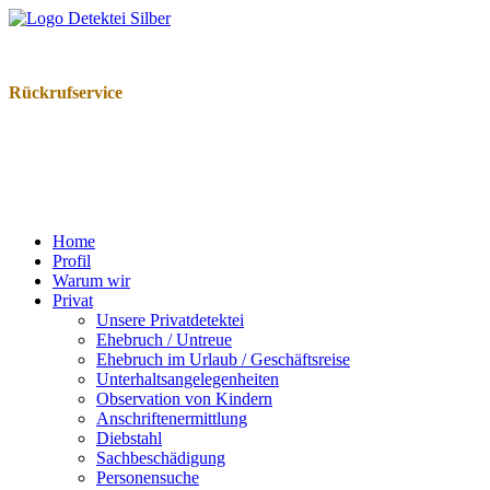
Rückrufservice
Home
Pro­fil
War­um wir
Pri­vat
Unse­re Pri­vat­de­tek­tei
Ehe­bruch / Untreue
Ehe­bruch im Urlaub / Geschäfts­rei­se
Unter­halts­an­ge­le­gen­hei­ten
Obser­va­ti­on von Kin­dern
Anschrif­ten­er­mitt­lung
Dieb­stahl
Sach­be­schä­di­gung
Per­so­nen­su­che