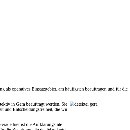
als ope­ra­ti­ves Ein­satz­ge­biet, am häu­figs­ten beauf­tra­gen und für die
­tek­tiv in Gera beauf­tragt wer­den. Sie
it und Ent­schei­dungs­frei­heit, die wir
a­de hier ist die Auf­klä­rungs­ra­te
für die Rechts­an­wäl­te der Man­dan­ten