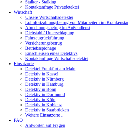
Stal­ker - Stal­king
Kon­takt­an­fra­ge Pri­vat­de­tek­tei
Wirt­schaft
Unse­re Wirtschafts­detektei
Lohn­fort­zah­lungs­be­trug von Mitarbeitern im Kran­ken­st
Abrech­nungs­be­trug im Außen­dienst
Dieb­stahl / Unter­schla­gung
Fahr­zeug­rück­füh­rung
Ver­si­che­rungs­be­trug
Betriebs­spio­na­ge
Ein­schleu­sen eines Detek­tivs
Kon­takt­an­fra­ge Wirtschafts­detektei
Ein­satz­or­te
Detek­tei Frank­furt am Main
Detek­tiv in Kas­sel
Detek­tiv in Nürn­berg
Detek­tiv in Ham­burg
Detek­tiv in Bonn
Detek­tiv in Dort­mund
Detek­tiv in Köln
Detek­tiv in Koblenz
Detek­tiv in Saar­brü­cken
Wei­te­re Ein­satz­or­te ...
FAQ
Ant­wor­ten auf Fra­gen