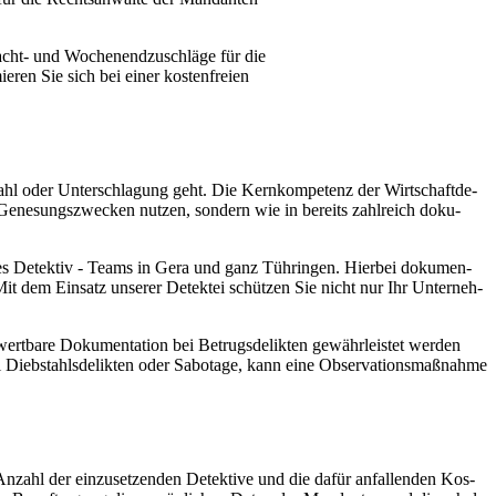
acht- und Wochen­end­zu­schlä­ge für die
­ren Sie sich bei einer kos­ten­frei­en
­stahl oder Unter­schla­gung geht. Die Kern­kom­pe­tenz der Wirt­schaft­de­
zu Gene­sungs­zwe­cken nut­zen, son­dern wie in bereits zahl­reich doku­
­res Detek­tiv - Teams in Gera und ganz Tüh­rin­gen. Hier­bei doku­men­
n. Mit dem Ein­satz unse­rer Detek­tei schüt­zen Sie nicht nur Ihr Unter­neh­
rt­ba­re Doku­men­ta­ti­on bei Betrugs­de­lik­ten gewähr­leis­tet wer­den
eb­stahls­de­lik­ten oder Sabo­ta­ge, kann eine Obser­va­ti­ons­maß­nah­me
nzahl der ein­zu­set­zen­den Detek­ti­ve und die dafür anfal­len­den Kos­