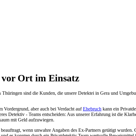
t vor Ort im Ein­satz
us Thü­rin­gen sind die Kun­den, die unse­re Detek­tei in Gera und Umge­bung 
ls im Vor­der­grund, aber auch bei Ver­dacht auf
Ehe­bruch
kann ein Pri­vat­de
­res Detek­tiv - Teams ent­schei­den: Aus unse­rer Erfah­rung ist die Klar­he
kaum mit Geld auf­zu­wie­gen.
beauf­tragt, wenn unwah­re Anga­ben des Ex-Part­ners getä­tigt wur­den. Ger
und es konn­ten durch ein Pri­vat­de­tek­tiv Team wert­vol­le Beweis­mit­tel 