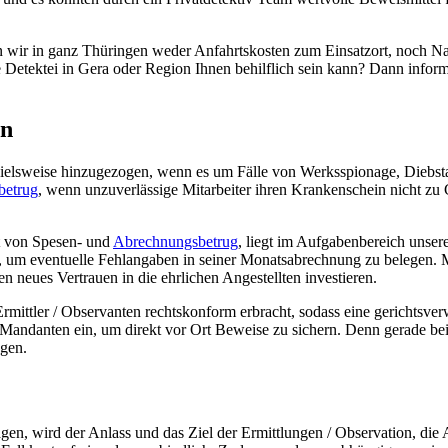
n wir in ganz Thü­rin­gen weder Anfahrts­kos­ten zum Ein­satz­ort, noch N
e Detek­tei in Gera oder Regi­on Ihnen behilf­lich sein kann? Dann infor­mie
en
i­spiels­wei­se hin­zu­ge­zo­gen, wenn es um Fäl­le von Werks­spio­na­ge, Dieb
be­trug
, wenn unzu­ver­läs­si­ge Mit­ar­bei­ter ihren Kran­ken­schein nicht 
t von Spe­sen- und
Abrech­nungs­be­trug
, liegt im Auf­ga­ben­be­reich unse
eit, um even­tu­el­le Fehl­an­ga­ben in sei­ner Monats­ab­rech­nung zu bele­ge
neu­es Ver­trau­en in die ehr­li­chen Ange­stell­ten inves­tie­ren.
rmitt­ler / Obser­van­ten rechts­kon­form erbracht, sodass eine gerichts­ver­we
Man­dan­ten ein, um direkt vor Ort Bewei­se zu sichern. Denn gera­de bei Di
­gen.
en, wird der Anlass und das Ziel der Ermitt­lun­gen / Obser­va­ti­on, die A