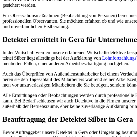
gesi­chert wer­den.
Für Obser­va­ti­ons­maß­nah­men (Beob­ach­tung von Per­so­nen) berech­ne
pro­fes­sio­nel­len Obser­van­ten. Sie möch­ten erfah­ren ob und wie unse­r
und unver­bind­li­chen Erst­be­ra­tung.
Detek­tei ermit­telt in Gera für Unter­neh­m
In der Wirt­schaft wer­den unse­re erfah­re­nen Wirt­schafts­de­tek­ti­ve be
tek­tei Sil­ber liegt aller­dings bei der Auf­klä­rung von
Lohn­fort­zah­lungs­
men­tier­ten Fäl­len, einer ande­ren Arbeits­be­schäf­ti­gung nach­ge­hen.
Auch das Über­prü­fen von Außendienst­mitarbeiter bei einem Ver­dach
tie­ren sie den Tages­ab­lauf des Mit­ar­bei­ters wäh­rend sei­ner Arbeits­z
men vor unzu­ver­läs­si­gen Mitarbeitern die Sie betrü­gen, son­dern kön­nen 
Alle Ermitt­lun­gen oder Beob­ach­tun­gen wer­den durch pro­fes­sio­nel­le E
kann. Bei Bedarf schleu­sen wir auch Detek­ti­ve in die Fir­men unse­rer 
außer­halb der Betriebs­räu­me, eher kei­ne zuver­läs­si­ge Auf­klä­rung brin
Beauf­tra­gung der Detek­tei Sil­ber in Gera
Bevor Auf­trag­ge­ber unse­re Detek­tei in Gera oder Umge­bung beauf­tra­g