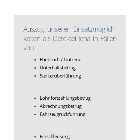
Aus­zug unse­rer Ein­satz­mög­lich­
kei­ten als Detek­tei Jena in Fäl­len
von:
Ehe­bruch / Untreue
Unter­halts­be­trug
Stal­ker­über­füh­rung
Lohn­fort­zah­lungs­be­trug
Abrech­nungs­be­trug
Fahr­zeug­rück­füh­rung
Ein­schleu­sung