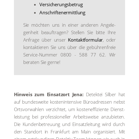
Ver­si­che­rungs­be­trug
Anschrif­ten­er­mitt­lung
Sie möch­ten uns in einer ande­ren Ange­le­
gen­heit beauf­tra­gen? Stel­len Sie bit­te Ihre
Anfra­ge über unser
Kon­takt­for­mu­lar
, oder
kon­tak­tie­ren Sie uns über die gebüh­ren­freie
Ser­vice-Num­mer 0800 - 588 77 62. Wir
bera­ten Sie ger­ne!
Hin­weis zum Ein­satz­ort Jena:
Detek­tei Sil­ber hat
auf bun­des­wei­te kos­ten­in­ten­si­ve Büro­adres­sen nebst
Orts­vor­wah­len ver­zich­tet, um kos­ten­ef­fi­zi­en­te Dienst­
leis­tung bei pro­fes­sio­nel­ler Arbeits­wei­se anzu­bie­ten.
Die Kun­den­be­treu­ung und Ein­satz­lei­tung wird durch
den Stand­ort in Frank­furt am Main orga­ni­siert. Mit