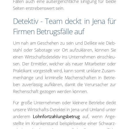
Fäl­len auch eine außer­ge­richt­li­che Eini­gung für bei­de
Sei­ten erstre­bens­wert sein.
Detek­tiv - Team deckt in Jena für
Fir­men Betrugs­fäl­le auf
Um nah am Gesche­hen zu sein und Delik­te wie Dieb­
stahl oder Sabo­ta­ge vor Ort auf­zu­klä­ren, kön­nen Sie
einen Wirt­schafts­de­tek­tiv ins Unter­neh­men ein­schleu­
sen. Der Ermitt­ler, wel­cher als neu­er Mit­ar­bei­ter oder
Prak­ti­kant vor­ge­stellt wird, kann somit unkla­re Zusam­
men­hän­ge und kri­mi­nel­le Machen­schaf­ten in Betrie­
ben zuver­läs­sig auf­klä­ren, damit die Ver­ur­sa­cher zur
Rechen­schaft gezo­gen wer­den kön­nen.
Für gro­ße Unter­neh­men oder klei­ne­re Betrie­be deckt
unse­re Wirt­schafts-Detek­tei in Jena und Umland unter
ande­rem
Lohn­fort­zah­lungs­be­trug
auf, wenn Ange­
stell­te im Kran­ken­stand bei­spiels­wei­se einer Schwarz­