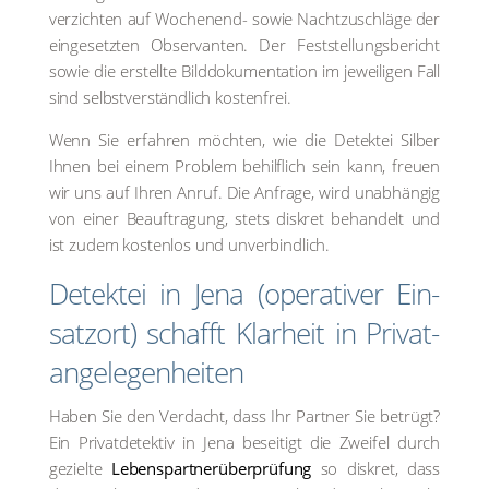
ver­zich­ten auf Wochen­end- sowie Nacht­zu­schlä­ge der
ein­ge­setz­ten Obser­van­ten. Der Fest­stel­lungs­be­richt
sowie die erstell­te Bild­do­ku­men­ta­ti­on im jewei­li­gen Fall
sind selbst­ver­ständ­lich kos­ten­frei.
Wenn Sie erfah­ren möch­ten, wie die Detek­tei Sil­ber
Ihnen bei einem Pro­blem behilf­lich sein kann, freu­en
wir uns auf Ihren Anruf. Die Anfra­ge, wird unab­hän­gig
von einer Beauf­tra­gung, stets dis­kret behan­delt und
ist zudem kos­ten­los und unver­bind­lich.
Detek­tei in Jena (ope­ra­ti­ver Ein­
satz­ort) schafft Klar­heit in Pri­vat­
an­ge­le­gen­hei­ten
Haben Sie den Ver­dacht, dass Ihr Part­ner Sie betrügt?
Ein Pri­vat­de­tek­tiv in Jena besei­tigt die Zwei­fel durch
geziel­te
Lebens­part­ner­über­prü­fung
so dis­kret, dass