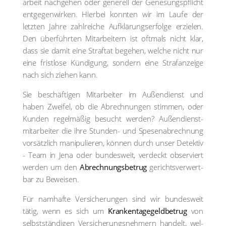
ar­beit nach­ge­hen oder gene­rell der Gene­sungs­pflicht
ent­ge­gen­wir­ken. Hier­bei konn­ten wir im Lau­fe der
letz­ten Jah­re zahl­rei­che Auf­klä­rungs­er­fol­ge erzie­len.
Den über­führ­ten Mitarbeitern ist oft­mals nicht klar,
dass sie damit eine Straf­tat bege­hen, wel­che nicht nur
eine frist­lo­se Kün­di­gung, son­dern eine Straf­an­zei­ge
nach sich zie­hen kann.
Sie beschäf­ti­gen Mit­ar­bei­ter im Außen­dienst und
haben Zwei­fel, ob die Abrech­nun­gen stim­men, oder
Kun­den regel­mä­ßig besucht wer­den? Außendienst­
mitarbeiter die ihre Stun­den- und Spe­sen­ab­rech­nung
vor­sätz­lich mani­pu­lie­ren, kön­nen durch unser Detek­tiv
- Team in Jena oder bun­des­weit, ver­deckt obser­viert
wer­den um den
Abrech­nungs­be­trug
gerichts­ver­wert­
bar zu Bewei­sen.
Für nam­haf­te Ver­si­che­run­gen sind wir bun­des­weit
tätig, wenn es sich um
Kran­ken­ta­ge­geld­be­trug
von
selbst­stän­di­gen Ver­si­che­rungs­neh­mern han­delt, wel­