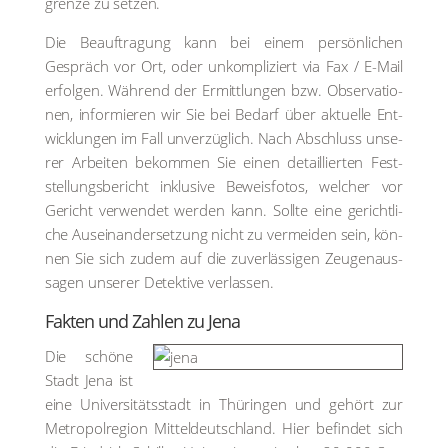
gren­ze zu set­zen.
Die Beauf­tra­gung kann bei einem per­sön­li­chen
Gespräch vor Ort, oder unkom­pli­ziert via Fax / E-Mail
erfol­gen. Wäh­rend der Ermitt­lun­gen bzw. Obser­va­tio­
nen, infor­mie­ren wir Sie bei Bedarf über aktu­el­le Ent­
wick­lun­gen im Fall unver­züg­lich. Nach Abschluss unse­
rer Arbei­ten bekom­men Sie einen detail­lier­ten Fest­
stel­lungs­be­richt inklu­si­ve Beweis­fo­tos, wel­cher vor
Gericht ver­wen­det wer­den kann. Soll­te eine gericht­li­
che Aus­ein­an­der­set­zung nicht zu ver­mei­den sein, kön­
nen Sie sich zudem auf die zuver­läs­si­gen Zeu­gen­aus­
sa­gen unse­rer Detek­ti­ve ver­las­sen.
Fak­ten und Zah­len zu Jena
Die schö­ne
Stadt Jena ist
eine Uni­ver­si­täts­stadt in Thü­rin­gen und gehört zur
Metro­pol­re­gi­on Mit­tel­deutsch­land. Hier befin­det sich