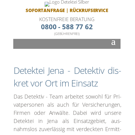
SOFORTANFRAGE
|
RÜCKRUFSERVICE
KOSTENFREIE BERATUNG
0800 - 588 77 62
(GEBÜHRENFREI)
Detek­tei Jena - Detek­tiv dis­
kret vor Ort im Ein­satz
Das Detek­tiv - Team arbei­tet sowohl für Pri­
vat­per­so­nen als auch für Ver­si­che­run­gen,
Fir­men oder Anwäl­te. Dabei wird unse­re
Detek­tei in Jena als Ein­satz­ge­biet, aus­
nahms­los zuver­läs­sig mit ver­deck­ten Ermitt­