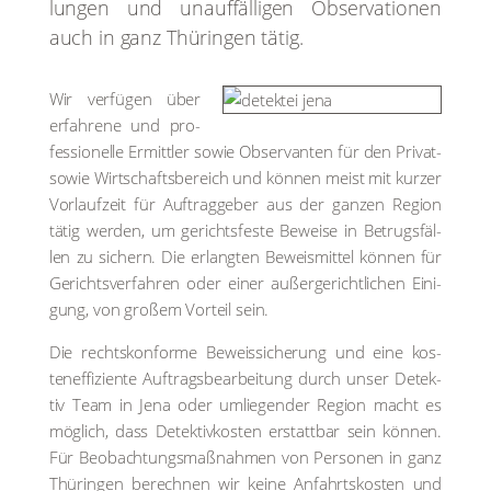
lun­gen und unauf­fäl­li­gen Obser­va­tio­nen
auch in ganz Thü­rin­gen tätig.
Wir ver­fü­gen über
erfah­re­ne und pro­
fes­sio­nel­le Ermitt­ler sowie Obser­van­ten für den Pri­vat-
sowie Wirt­schafts­be­reich und kön­nen meist mit kur­zer
Vor­lauf­zeit für Auf­trag­ge­ber aus der gan­zen Regi­on
tätig wer­den, um gerichts­fes­te Bewei­se in Betrugs­fäl­
len zu sichern. Die erlang­ten Beweis­mit­tel kön­nen für
Gerichts­ver­fah­ren oder einer außer­ge­richt­li­chen Eini­
gung, von gro­ßem Vor­teil sein.
Die rechts­kon­for­me Beweis­si­che­rung und eine kos­
ten­ef­fi­zi­en­te Auf­trags­be­ar­bei­tung durch unser Detek­
tiv Team in Jena oder umlie­gen­der Regi­on macht es
mög­lich, dass Detektiv­kosten erstatt­bar sein kön­nen.
Für Beob­ach­tungs­maß­nah­men von Per­so­nen in ganz
Thü­rin­gen berech­nen wir kei­ne Anfahrts­kos­ten und