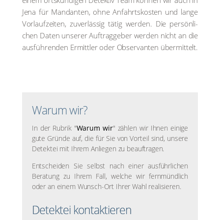
einem orts­kun­di­gen Detek­tiv Team kön­nen wir auch in
Jena für Man­dan­ten, ohne Anfahrts­kos­ten und lan­ge
Vor­lauf­zei­ten, zuver­läs­sig tätig wer­den. Die per­sön­li­
chen Daten unse­rer Auf­trag­ge­ber wer­den nicht an die
aus­füh­ren­den Ermitt­ler oder Obser­van­ten über­mit­telt.
Warum wir?
In der Rubrik "
Warum wir
" zählen wir Ihnen einige
gute Gründe auf, die für Sie von Vorteil sind, unsere
Detektei mit Ihrem Anliegen zu beauftragen.
Entscheiden Sie selbst nach einer ausführlichen
Beratung zu Ihrem Fall, welche wir fernmündlich
oder an einem Wunsch-Ort Ihrer Wahl realisieren.
Detektei kontaktieren