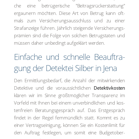
che eine betrü­ge­ri­sche "Bei­trags­rück­erstat­tung"
ergau­nern möch­ten. Die­se Art von Betrug kann oft­
mals zum Ver­si­che­rungs­aus­schluss und zu einer
Straf­an­zei­ge füh­ren. Jähr­lich stei­gen­de Ver­si­che­rungs­
prä­mi­en sind die Fol­ge von sol­chen Betrugs­ta­ten und
müs­sen daher unbe­dingt auf­ge­klärt wer­den.
Ein­fa­che und schnel­le Beauf­tra­
gung der Detek­tei Sil­ber in Jena
Den Ermitt­lungs­be­darf, die Anzahl der mit­wir­ken­den
Detek­ti­ve und die vor­aus­sicht­li­chen
Detektiv­kosten
klä­ren wir im Sin­ne größt­mög­li­cher Trans­pa­renz im
Vor­feld mit Ihnen bei einem unver­bind­li­chen und kos­
ten­frei­en Bera­tungs­ge­spräch auf. Das Erst­ge­spräch
fin­det in der Regel fern­münd­lich statt. Kommt es zu
einer Ver­trags­ei­ni­gung, kön­nen Sie ein Kos­ten­li­mit für
den Auf­trag fest­le­gen, um somit eine Bud­ge­t­ober­