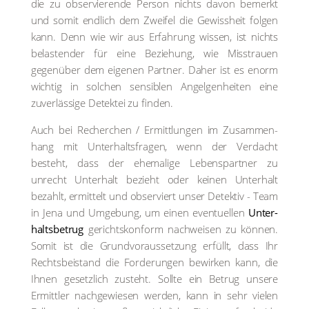
die zu obser­vie­ren­de Per­son nichts davon bemerkt
und somit end­lich dem Zwei­fel die Gewiss­heit fol­gen
kann. Denn wie wir aus Erfah­rung wis­sen, ist nichts
belas­ten­der für eine Bezie­hung, wie Miss­trau­en
gegen­über dem eige­nen Part­ner. Daher ist es enorm
wich­tig in sol­chen sen­si­blen Angel­gen­hei­ten eine
zuver­läs­si­ge Detek­tei zu fin­den.
Auch bei Recher­chen / Ermitt­lun­gen im Zusam­men­
hang mit Unter­halts­fra­gen, wenn der Ver­dacht
besteht, dass der ehe­ma­li­ge Lebens­part­ner zu
unrecht Unter­halt bezieht oder kei­nen Unter­halt
bezahlt, ermit­telt und obser­viert unser Detek­tiv - Team
in Jena und Umge­bung, um einen even­tu­el­len
Unter­
halts­be­trug
gerichts­kon­form nach­wei­sen zu kön­nen.
Somit ist die Grund­vor­aus­set­zung erfüllt, dass Ihr
Rechts­bei­stand die For­de­run­gen bewir­ken kann, die
Ihnen gesetz­lich zusteht. Soll­te ein Betrug unse­re
Ermitt­ler nach­ge­wie­sen wer­den, kann in sehr vie­len