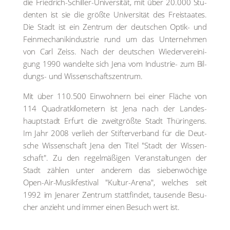
die Fried­rich-Schil­ler-Uni­ver­si­tät, mit über 20.000 Stu­
den­ten ist sie die größ­te Uni­ver­si­tät des Frei­staa­tes.
Die Stadt ist ein Zen­trum der deut­schen Optik- und
Fein­me­cha­nik­in­dus­trie rund um das Unter­neh­men
von Carl Zeiss. Nach der deut­schen Wie­der­ver­ei­ni­
gung 1990 wan­del­te sich Jena vom Indus­trie- zum Bil­
dungs- und Wis­sen­schafts­zen­trum.
Mit über 110.500 Ein­woh­nern bei einer Flä­che von
114 Qua­drat­ki­lo­me­tern ist Jena nach der Lan­des­
haupt­stadt Erfurt die zweit­größ­te Stadt Thü­rin­gens.
Im Jahr 2008 ver­lieh der Stif­ter­ver­band für die Deut­
sche Wis­sen­schaft Jena den Titel "Stadt der Wis­sen­
schaft". Zu den regel­mä­ßi­gen Ver­an­stal­tun­gen der
Stadt zäh­len unter ande­rem das sie­ben­wö­chi­ge
Open-Air-Musik­fes­ti­val "Kul­tur-Are­na", wel­ches seit
1992 im Jena­rer Zen­trum statt­fin­det, tau­sen­de Besu­
cher anzieht und immer einen Besuch wert ist.