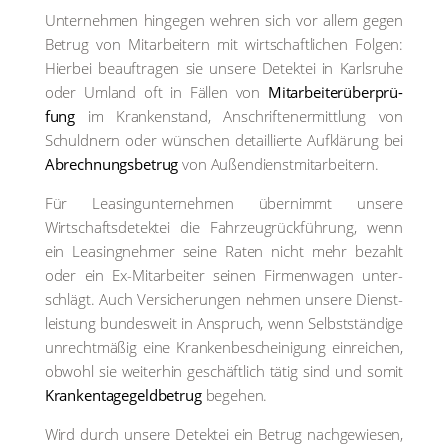
Unter­neh­men hin­ge­gen weh­ren sich vor allem gegen
Betrug von Mitarbeitern mit wirt­schaft­li­chen Fol­gen:
Hier­bei beauf­tra­gen sie unse­re Detek­tei in Karls­ru­he
oder Umland oft in Fäl­len von
Mit­ar­bei­ter­über­prü­
fung
im Kran­ken­stand, Anschrif­ten­er­mitt­lung von
Schuld­nern oder wün­schen detail­lier­te Auf­klä­rung bei
Abrech­nungs­be­trug
von Außen­dienst­mit­ar­bei­tern.
Für Lea­sing­un­ter­neh­men über­nimmt unse­re
Wirtschafts­detektei die Fahr­zeug­rück­füh­rung, wenn
ein Lea­sing­neh­mer sei­ne Raten nicht mehr bezahlt
oder ein Ex-Mit­ar­bei­ter sei­nen Fir­men­wa­gen unter­
schlägt. Auch Ver­si­che­run­gen neh­men unse­re Dienst­
leis­tung bun­des­weit in Anspruch, wenn Selbst­stän­di­ge
unrecht­mä­ßig eine Kran­ken­be­schei­ni­gung ein­rei­chen,
obwohl sie wei­ter­hin geschäft­lich tätig sind und somit
Kran­ken­ta­ge­geld­be­trug
bege­hen.
Wird durch unse­re Detek­tei ein Betrug nach­ge­wie­sen,