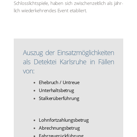
Schloss­licht­spie­le, haben sich zwi­schen­zeit­lich als jähr­
lich wie­der­keh­ren­des Event eta­bliert.
Aus­zug der Ein­satz­mög­lich­kei­ten
als Detek­tei Karls­ru­he in Fäl­len
von:
Ehe­bruch / Untreue
Unter­halts­be­trug
Stal­ker­über­füh­rung
Lohn­fort­zah­lungs­be­trug
Abrech­nungs­be­trug
Fahr­zeug­rück­füh­rung