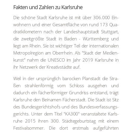
Fak­ten und Zah­len zu Karls­ru­he
Die schö­ne Stadt Karls­ru­he ist mit über 306.000 Ein­
woh­nern und einer Gesamt­flä­che von rund 173 Qua­
drat­ki­lo­me­tern nach der Lan­des­haupt­stadt Stutt­gart,
die zweit­größ­te Stadt in Baden - Würt­tem­berg und
liegt am Rhein. Sie ist wich­ti­ger Teil der inter­na­tio­na­len
Metro­pol­re­gi­on am Ober­rhein. Als "Stadt der Medi­en­
kunst" nahm die UNESCO im Jahr 2019 Karls­ru­he in
ihr Netz­werk der Krea­tiv­städ­te auf.
Weil in der ursprüng­lich baro­cken Plan­stadt die Stra­
ßen strah­len­för­mig vom Schloss aus­ge­hen und
dadurch ein fächer­för­mi­ger Grund­riss ent­stand, trägt
Karls­ru­he den Bei­na­men Fächer­stadt. Die Stadt ist Sitz
des Bun­des­ge­richts­hofs und des Bun­des­ver­fas­sungs­
ge­richts. Unter dem Titel "KA300" ver­an­stal­te­te Karls­
ru­he 2015 ihren 300. Städ­te­ge­burts­tag mit einem
Fes­ti­val­som­mer. Die dort erst­mals auf­ge­führ­ten