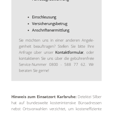
Ein­schleu­sung
Ver­si­che­rungs­be­trug
Anschrif­ten­er­mitt­lung
Sie möch­ten uns in einer ande­ren Ange­le­
gen­heit beauf­tra­gen? Stel­len Sie bit­te Ihre
Anfra­ge über unser
Kon­takt­for­mu­lar
, oder
kon­tak­tie­ren Sie uns über die gebüh­ren­freie
Ser­vice-Num­mer 0800 - 588 77 62. Wir
bera­ten Sie ger­ne!
Hin­weis zum Ein­satz­ort Karls­ru­he:
Detek­tei Sil­ber
hat auf bun­des­wei­te kos­ten­in­ten­si­ve Büro­adres­sen
nebst Orts­vor­wah­len ver­zich­tet, um kos­ten­ef­fi­zi­en­te