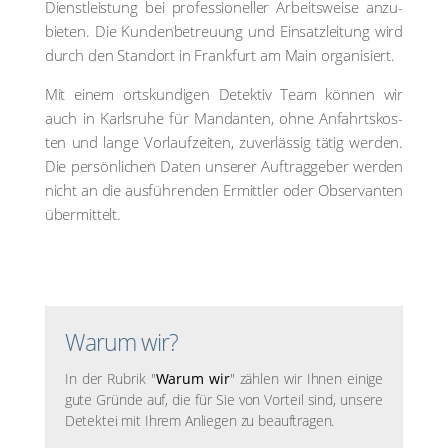
Dienst­leis­tung bei pro­fes­sio­nel­ler Arbeits­wei­se anzu­
bie­ten. Die Kun­den­be­treu­ung und Ein­satz­lei­tung wird
durch den Stand­ort in Frank­furt am Main orga­ni­siert.
Mit einem orts­kun­di­gen Detek­tiv Team kön­nen wir
auch in Karls­ru­he für Man­dan­ten, ohne Anfahrts­kos­
ten und lan­ge Vor­lauf­zei­ten, zuver­läs­sig tätig wer­den.
Die per­sön­li­chen Daten unse­rer Auf­trag­ge­ber wer­den
nicht an die aus­füh­ren­den Ermitt­ler oder Obser­van­ten
über­mit­telt.
Warum wir?
In der Rubrik "
Warum wir
" zählen wir Ihnen einige
gute Gründe auf, die für Sie von Vorteil sind, unsere
Detektei mit Ihrem Anliegen zu beauftragen.