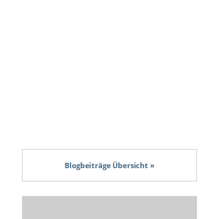
Versicherungsgesellschaft nahm Kontakt mit
unserer Detektei auf, um einem Verdacht auf
Abrechnungsbetrug eines
Außendienstmitarbeiters aus Köln
nachzugehen. Im aktuellen Fall handelte es sich
um einen langjährigen Mitarbeiter, welcher...
Blogbeiträge Übersicht »