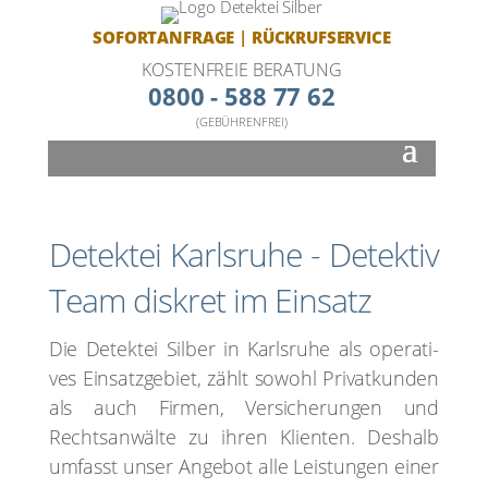
SOFORTANFRAGE
|
RÜCKRUFSERVICE
KOSTENFREIE BERATUNG
0800 - 588 77 62
(GEBÜHRENFREI)
Detek­tei Karls­ru­he - Detek­tiv
Team dis­kret im Ein­satz
Die Detek­tei Sil­ber in Karls­ru­he als ope­ra­ti­
ves Ein­satz­ge­biet, zählt sowohl Pri­vat­kun­den
als auch Fir­men, Ver­si­che­run­gen und
Rechts­an­wäl­te zu ihren Kli­en­ten. Des­halb
umfasst unser Ange­bot alle Leis­tun­gen einer