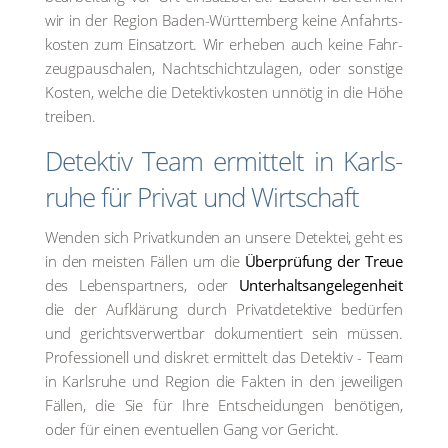
wir in der Regi­on Baden-Würt­tem­berg kei­ne Anfahrts­
kos­ten zum Ein­satz­ort. Wir erhe­ben auch kei­ne Fahr­
zeug­pau­scha­len, Nacht­schicht­zu­la­gen, oder sons­ti­ge
Kos­ten, wel­che die Detektiv­kosten unnö­tig in die Höhe
trei­ben.
Detek­tiv Team ermit­telt in Karls­
ru­he für Pri­vat und Wirt­schaft
Wen­den sich Pri­vat­kun­den an unse­re Detek­tei, geht es
in den meis­ten Fäl­len um die
Über­prü­fung der Treue
des Lebens­part­ners, oder
Unter­halts­an­ge­le­gen­heit
die der Auf­klä­rung durch Pri­vat­de­tek­ti­ve bedür­fen
und gerichts­ver­wert­bar doku­men­tiert sein müs­sen.
Pro­fes­sio­nell und dis­kret ermit­telt das Detek­tiv - Team
in Karls­ru­he und Regi­on die Fak­ten in den jewei­li­gen
Fäl­len, die Sie für Ihre Ent­schei­dun­gen benö­ti­gen,
oder für einen even­tu­el­len Gang vor Gericht.