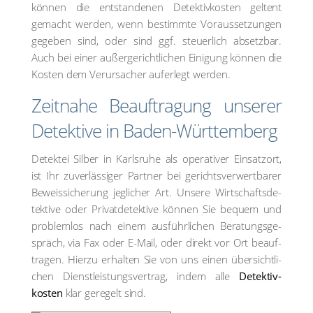
kön­nen die ent­stan­de­nen Detektiv­kosten gelt­ent
gemacht wer­den, wenn bestimm­te Vor­aus­set­zun­gen
gege­ben sind, oder sind ggf. steu­er­lich absetz­bar.
Auch bei einer außer­ge­richt­li­chen Eini­gung kön­nen die
Kos­ten dem Ver­ur­sa­cher auf­er­legt wer­den.
Zeit­na­he Beauf­tra­gung unse­rer
Detek­ti­ve in Baden-Würt­tem­berg
Detek­tei Sil­ber in Karls­ru­he als ope­ra­ti­ver Ein­satz­ort,
ist Ihr zuver­läs­si­ger Part­ner bei gerichts­ver­wert­ba­rer
Beweis­si­che­rung jeg­li­cher Art. Unse­re Wirt­schafts­de­
tek­ti­ve oder Pri­vat­de­tek­ti­ve kön­nen Sie bequem und
pro­blem­los nach einem aus­führ­li­chen Bera­tungs­ge­
spräch, via Fax oder E-Mail, oder direkt vor Ort beauf­
tra­gen. Hier­zu erhal­ten Sie von uns einen über­sicht­li­
chen Dienst­leis­tungs­ver­trag, indem alle
Detektiv­
kosten
klar gere­gelt sind.