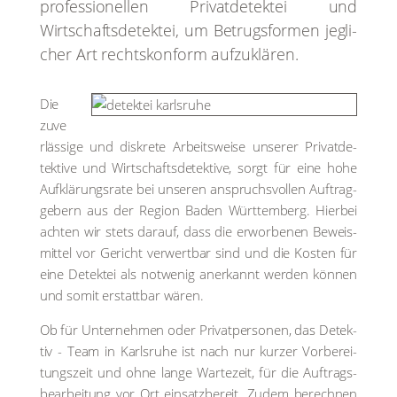
pro­fes­sio­nel­len Pri­vat­de­tek­tei und
Wirtschafts­detektei, um Betrugs­for­men jeg­li­
cher Art rechts­kon­form auf­zu­klä­ren.
Die
zuve
r­läs­si­ge und dis­kre­te Arbeits­wei­se unse­rer Pri­vat­de­
tek­ti­ve und Wirt­schafts­de­tek­ti­ve, sorgt für eine hohe
Auf­klä­rungs­ra­te bei unse­ren anspruchs­vol­len Auf­trag­
ge­bern aus der Regi­on Baden Würt­tem­berg. Hier­bei
ach­ten wir stets dar­auf, dass die erwor­be­nen Beweis­
mit­tel vor Gericht ver­wert­bar sind und die Kos­ten für
eine Detek­tei als not­we­nig aner­kannt wer­den kön­nen
und somit erstatt­bar wären.
Ob für Unter­neh­men oder Pri­vat­per­so­nen, das Detek­
tiv - Team in Karls­ru­he ist nach nur kur­zer Vor­be­rei­
tungs­zeit und ohne lan­ge War­te­zeit, für die Auf­trags­
be­ar­bei­tung vor Ort ein­satz­be­reit. Zudem berech­nen