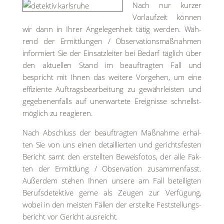
Nach nur kur­zer
Vor­lauf­zeit kön­nen
wir dann in Ihrer Ange­le­gen­heit tätig wer­den. Wäh­
rend der Ermitt­lun­gen / Obser­va­ti­ons­maß­nah­men
infor­miert Sie der Ein­satz­lei­ter bei Bedarf täg­lich über
den aktu­el­len Stand im beauf­trag­ten Fall und
bespricht mit Ihnen das wei­te­re Vor­ge­hen, um eine
effi­zi­en­te Auf­trags­be­ar­bei­tung zu gewähr­leis­ten und
gege­be­nen­falls auf uner­war­te­te Ereig­nis­se schnellst­
mög­lich zu reagie­ren.
Nach Abschluss der beauf­trag­ten Maß­nah­me erhal­
ten Sie von uns einen detail­lier­ten und gerichts­fes­ten
Bericht samt den erstell­ten Beweis­fo­tos, der alle Fak­
ten der Ermitt­lung / Obser­va­ti­on zusam­men­fasst.
Außer­dem ste­hen Ihnen unse­re am Fall betei­lig­ten
Berufs­de­tek­ti­ve ger­ne als Zeu­gen zur Ver­fü­gung,
wobei in den meis­ten Fäl­len der erstell­te Fest­stel­lungs­
be­richt vor Gericht aus­reicht.