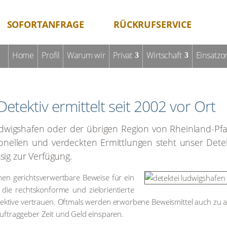
SOFORTANFRAGE
RÜCKRUFSERVICE
Home
Pro­fil
War­um wir
Pri­vat
Wirt­schaft
Ein­satz­or
Detek­tiv ermit­telt seit 2002 vor Ort
ud­wigs­ha­fen oder der übri­gen Regi­on von Rhein­land-Pfa
sio­nel­len und ver­deck­ten Ermitt­lun­gen steht unser Detek
sig zur Ver­fü­gung.
men gerichts­ver­wert­ba­re Bewei­se für ein
ie rechts­kon­for­me und ziel­ori­en­tier­te
­tek­ti­ve ver­trau­en. Oft­mals wer­den erwor­be­ne Beweis­mit­tel auch zu
Auf­trag­ge­ber Zeit und Geld ein­spa­ren.