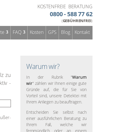
KOSTENFREIE BERATUNG
0800 - 588 77 62
(
GEBÜHRENFREI
)
­te
FAQ
Kos­ten
GPS
Blog
Kon­takt
Warum wir?
lz zu
In der Rubrik "
Warum
­tiv -
wir
" zählen wir Ihnen einige gute
Gründe auf, die für Sie von
Vorteil sind, unsere Detektei mit
Ihrem Anliegen zu beauftragen.
Entscheiden Sie selbst nach
 außer­
einer ausführlichen Beratung zu
Ihrem Fall, welche wir
fernmündlich oder an einem