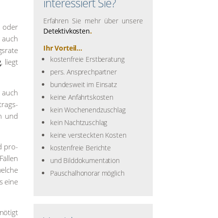
interessiert Sie?
Erfahren Sie mehr über unsere
en oder
Detektivkosten
.
t auch
Ihr Vorteil...
­ra­te
kostenfreie Erstberatung
g
, liegt
pers. Ansprechpartner
bundesweit im Einsatz
er auch
keine Anfahrtskosten
trags­
kein Wochenendzuschlag
gen und
kein Nachtzuschlag
keine versteckten Kosten
nd pro­
kostenfreie Berichte
äl­len
und Bilddokumentation
el­che
Pauschalhonorar möglich
s eine
nö­tigt