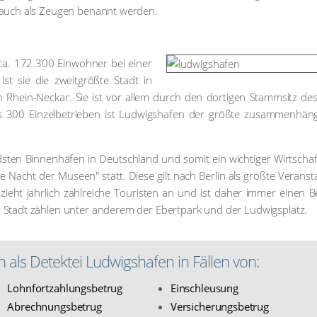
ng auch als Zeu­gen benannt wer­den.
ca. 172.300 Ein­woh­ner bei einer
ist sie die zweit­größ­te Stadt in
on Rhein-Neckar. Sie ist vor allem durch den dor­ti­gen Stamm­sitz de
00 Ein­zel­be­trie­ben ist Lud­wigs­ha­fen der größ­te zusam­men­hän­
s­ten Bin­nen­hä­fen in Deutsch­land und somit ein wich­ti­ger Wirt­schaf
ge Nacht der Muse­en" statt. Die­se gilt nach Ber­lin als größ­te Ver­an­st
, zieht jähr­lich zahl­rei­che Tou­ris­ten an und ist daher immer einen 
er Stadt zäh­len unter ande­rem der Ebert­park und der Lud­wigs­platz.
n als Detek­tei Lud­wigs­ha­fen in Fäl­len von:
Lohn­fort­zah­lungs­be­trug
Ein­schleu­sung
Abrech­nungs­be­trug
Ver­si­che­rungs­be­trug