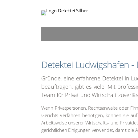
Detek­tei Lud­wigs­ha­fen - 
Grün­de, eine erfah­re­ne Detek­tei in L
beauf­tra­gen, gibt es vie­le. Mit pro­fes­
Team für Pri­vat und Wirt­schaft zuver­läs­
Wenn Pri­vat­per­so­nen, Rechts­an­wäl­te oder Fir­
Gerichts-Ver­fah­ren benö­ti­gen, kön­nen sie auf d
Arbeits­wei­se unse­rer Wirt­schafts- und Pri­vat­de
ge­richt­li­chen Eini­gun­gen ver­wen­det, damit die 