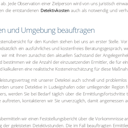
ab. Jede Obser­va­ti­on einer Ziel­per­son wird von uns juris­tisch ein­wa
­nen die ent­stan­de­nen
Detektiv­kosten
auch als not­wen­dig und ver­häl
a­fen und Umge­bung beauf­tra­gen
s­ten­über­sicht für den Kun­den ste­hen bei uns an ers­ter Stel­le. Vor
sätz­lich ein aus­führ­li­ches und kos­ten­frei­es Bera­tungs­ge­spräch, w
tern wir mit Ihnen zunächst den aktu­el­len Sach­stand der Ange­le­gen­he
bestim­men wir die Anzahl der ein­zu­set­zen­den Ermitt­ler, die für eine
d kal­ku­lie­ren eine rea­lis­ti­sche Kos­ten­ein­schät­zung für die­se Maß­na
leis­tungs­ver­trag mit unse­rer Detek­tei auch schnell und pro­blem­los 
­den unse­re Detek­ti­ve in Lud­wigs­ha­fen oder umlie­gen­der Regi­on f
ers, wer­den Sie bei Bedarf täg­lich über die Ermitt­lungs­fort­schrit­te t
se auf­tre­ten, kon­tak­tie­ren wir Sie unver­züg­lich, damit ange­mes­sen 
r­mit­teln wir einen Fest­stel­lungs­be­richt über die Vor­komm­nis­se a
ung der geleis­te­ten Detek­tiv­stun­den. Die im Fall beauf­trag­ten Ermitt­l