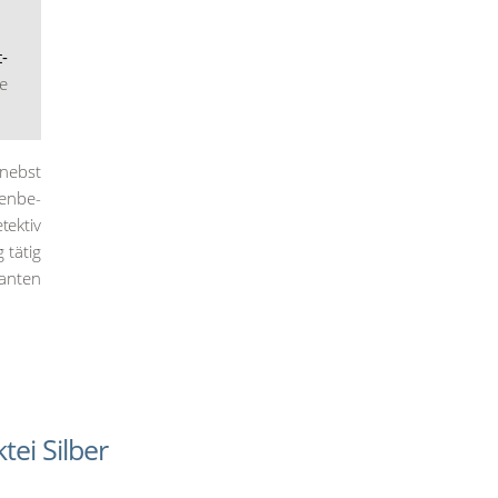
t­
ie
 nebst
den­be­
ek­tiv
 tätig
an­ten
ei Silber