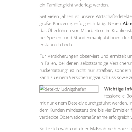
ein Fami­li­en­g­richt wider­legt wer­den.
Seit vie­len Jah­ren ist unse­re Wirtschafts­detektei
gro­ße Kon­zer­ne, erfolg­reich tätig. Neben
Abre
das Über­füh­ren von Mitarbeitern im Kran­ken­stan
bei Spe­sen- und Stun­den­ma­ni­pu­la­tio­nen du
erstaun­lich hoch.
Für Ver­si­che­run­gen obser­viert und ermit­telt un
in Fäl­len, bei denen selbst­stän­di­ge Ver­si­che­
rück­ersat­tung" ist nicht nur straf­bar, son­dern b
kann zu einem Ver­si­che­rungs­au­schluss sowie zu 
Wich­ti­ge In
fes­sio­nel­le 
mit nur einem Detek­tiv durch­ge­führt wer­den. I
dem Kun­den min­des­tens drei bis vier Ermitt­ler 
ver­deck­te Obser­va­ti­ons­maß­nah­me erfolg­reic
Soll­te sich wäh­rend einer Maß­nah­me her­aus­stel