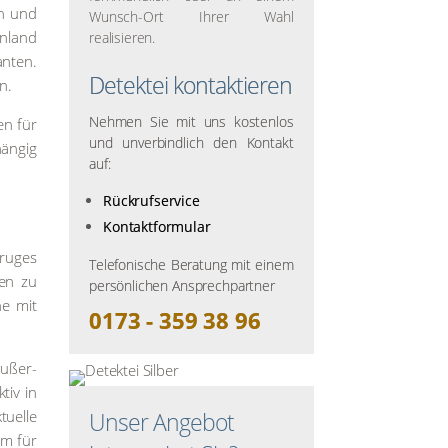
en und
Wunsch-Ort Ihrer Wahl
n­land
realisieren.
n­ten.
Detektei kontaktieren
n.
Nehmen Sie mit uns kostenlos
en für
und unverbindlich den Kontakt
hän­gig
auf:
Rückrufservice
Kontaktformular
ru­ges
Telefonische Beratung mit einem
­ten zu
persönlichen Ansprechpartner
ne mit
0173 - 359 38 96
außer­
­tiv in
­el­le
Unser Angebot
rm für