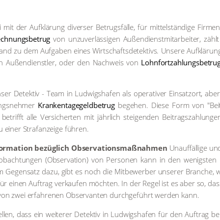
 mit der Auf­klä­rung diver­ser Betrugs­fäl­le, für mit­tel­stän­di­ge Fir­m
ch­nungs­be­trug
von unzu­ver­läs­si­gen Außendienst­mitarbeiter, zähl
d zu dem Auf­ga­ben eines Wirt­schafts­de­tek­tivs. Unse­re Auf­klä­rungs
rch Außen­dienst­ler, oder den Nach­weis von
Lohn­fort­zah­lungs­be­tru
ser Detek­tiv - Team in Lud­wigs­ha­fen als ope­ra­ti­ver Ein­satz­ort, ab
rungs­neh­mer
Kran­ken­ta­ge­geld­be­trug
bege­hen. Die­se Form von "Bei­
etrifft alle Ver­si­cher­ten mit jähr­lich stei­gen­den Bei­trags­zah­lun­
einer Straf­an­zei­ge füh­ren.
for­ma­ti­on bezüg­lich Obser­va­ti­ons­maß­nah­men
Unauf­fäl­li­ge u
Beob­ach­tun­gen (Obser­va­ti­on) von Per­so­nen kann in den wenigs­ten F
m Gegen­satz dazu, gibt es noch die Mit­be­wer­ber unse­rer Bran­che, w
für einen Auf­trag ver­kau­fen möch­ten. In der Regel ist es aber so, das
h von zwei erfah­re­nen Obser­van­ten durch­ge­führt wer­den kann.
­len, dass ein wei­te­rer Detek­tiv in Lud­wigs­ha­fen für den Auf­trag be