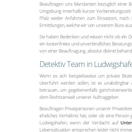
Beauf­tra­gen uns Man­dan­ten bezüg­lich einer 
Umge­bung inner­halb kur­zer Vor­be­rei­tungs­zeit
Pfalz weder Anfahr­ten zum Ein­satz­ort, noch N
Ermitt­lun­gen, wel­che wir von unse­rem Büro aus 
Sie haben Beden­ken und wis­sen nicht ob ein De
ein kos­ten­frei­es und unver­bind­li­ches Bera­tungs
von einer Beauf­tra­gung, abso­lut dis­kret behan­d
Detek­tiv Team in Lud­wigs­ha­f
Wenn es sich bei­spiels­wei­se um pri­va­te Bezie
über­führt wer­den sol­len, ist es unab­ding­bar au
betrau­en, um gege­be­nen­falls gerichst­ver­wert
dem Rechts­an­walt unse­rer Auf­trag­ge­ber.
Beauf­tra­gen Pri­vat­per­so­nen unse­rer Pri­vat­
ehe­li­ches Ver­hält­nis hat, oder ob eine Per­son g
Lud­wigs­ha­fen, wenn der Ver­dacht auf
Unter­
Lebens­si­tua­ti­on ent­spre­chen lei­der nicht i