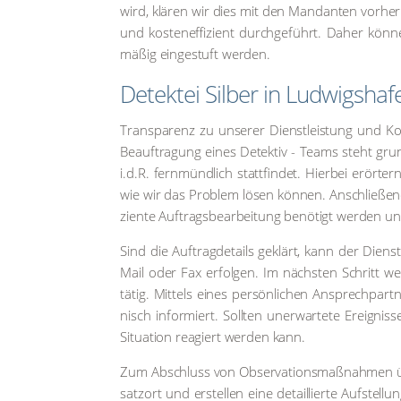
wird, klä­ren wir dies mit den Man­dan­ten vor­her 
und kos­ten­ef­fi­zi­ent durch­ge­führt. Daher kön
mä­ßig ein­ge­stuft wer­den.
Detek­tei Sil­ber in Lud­wigs­h
Trans­pa­renz zu unse­rer Dienst­leis­tung und Ko
Beauf­tra­gung eines Detek­tiv - Teams steht grund­
i.d.R. fern­münd­lich statt­fin­det. Hier­bei erör­
wie wir das Pro­blem lösen kön­nen. Anschlie­ßend 
zi­en­te Auf­trags­be­ar­bei­tung benö­tigt wer­den un
Sind die Auf­tragde­tails geklärt, kann der Dienst­
Mail oder Fax erfol­gen. Im nächs­ten Schritt wer
tätig. Mit­tels eines per­sön­li­chen Ansprech­part­n
nisch infor­miert. Soll­ten uner­war­te­te Ereig­nis­
Situa­ti­on reagiert wer­den kann.
Zum Abschluss von Obser­va­ti­ons­maß­nah­men übe
satz­ort und erstel­len eine detail­lier­te Auf­stel­l