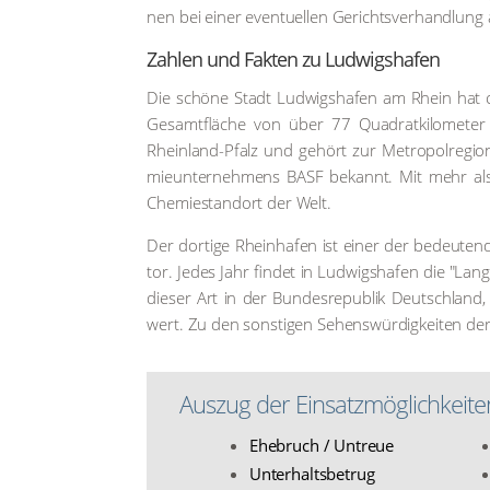
nen bei einer even­tu­el­len Gerichts­ver­hand­lu
Zah­len und Fak­ten zu Lud­wigs­ha­fen
Die schö­ne Stadt Lud­wigs­ha­fen am Rhein hat 
Gesamt­flä­che von über 77 Qua­drat­ki­lo­me­ter 
Rhein­land-Pfalz und gehört zur Metro­pol­re­gi­
mie­un­ter­neh­mens BASF bekannt. Mit mehr als 3
Che­mie­stand­ort der Welt.
Der dor­ti­ge Rhein­ha­fen ist einer der bedeu­tend
tor. Jedes Jahr fin­det in Lud­wigs­ha­fen die "Lan­
die­ser Art in der Bun­des­re­pu­blik Deutsch­land
wert. Zu den sons­ti­gen Sehens­wür­dig­kei­ten d
Aus­zug der Ein­satz­mög­lich­kei­te
Ehe­bruch / Untreue
Unter­halts­be­trug