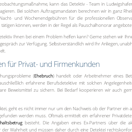
Beob­ach­tungs­maß­nah­me, kann das Detek­tiv - Team in Lud­wigs­ha­f
 agie­ren. Bei sol­chen Auf­trags­man­da­ten berech­nen wir in ganz Rhei
acht- und Wochen­end­ge­büh­ren für die pro­fes­sio­nel­len Obser­va
täti­gen kön­nen, wer­den in der Regel als Pau­schal­ho­no­rar ange­bo­te
tek­tiv Ihnen bei einem Pro­blem hel­fen kann? Ger­ne ste­hen wir Ihn
­ge­spräch zur Ver­fü­gung. Selbst­ver­ständ­lich wird Ihr Anlie­gen, unab­
elt.
en für Pri­vat- und Fir­men­kun­den
­hungs­pro­ble­me (
Ehe­bruch
) han­delt oder Arbeit­neh­mer eines Bet
s­chließ­lich erfah­re­ne Berufs­de­tek­ti­ve mit sol­chen Ange­le­gen­hei
­ba­re Beweis­mit­tel zu sichern. Bei Bedarf koope­rie­ren wir auch ger­
de­tek­tei, geht es nicht immer nur um den Nach­weis ob der Part­ner ein 
efun­den wer­den muss. Oft­mals ermit­telt ein erfah­re­ner Pri­vat­de­tek
halts­be­trug
besteht. Die Anga­ben eines Ex-Part­ners über die aktu
mmer der Wahr­heit und müs­sen daher durch eine Detek­tei rechts­kon­fo