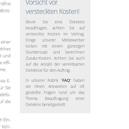
Vorsicht vor
nd­frei
versteckten Kosten!
t­nis­
Bevor Sie eine Detektei
beauftragen, achten Sie auf
versteckte Kosten im Vertrag.
Einige unserer Mitbewerber
 einer
locken mit einem günstigen
el­ches
Stundensatz und berechnen
it und
Zusatz-Kosten. Achten Sie auch
 effi­
auf die Anzahl der vereinbarten
h­me.
Detektive für den Auftrag.
In unserer Rubrik "
FAQ
" haben
via E-
wir Ihnen Antworten auf oft
ür Sie
gestellte Fragen rund um das
ele­fo­
Thema Beauftragung einer
auf die
Detektei bereitgestellt.
m Ein­
er kön­