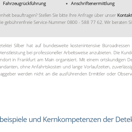
Fahr­zeug­rück­füh­rung
Anschrif­ten­er­mitt­lung
­heit beauf­tra­gen? Stel­len Sie bit­te Ihre Anfra­ge über unser
Kon­tak
 die gebüh­ren­freie Ser­vice-Num­mer 0800 - 588 77 62. Wir bera­ten S
ek­tei Sil­ber hat auf bun­des­wei­te kos­ten­in­ten­si­ve Büro­adres­sen
e Dienst­leis­tung bei pro­fes­sio­nel­ler Arbeits­wei­se anzu­bie­ten. Die Kun­
d­ort in Frank­furt am Main orga­ni­siert. Mit einem orts­kun­di­gen Det
an­ten, ohne Anfahrts­kos­ten und lan­ge Vor­lauf­zei­ten, zuver­läs­sig
rag­ge­ber wer­den nicht an die aus­füh­ren­den Ermitt­ler oder Obser­v
llbeispiele und Kernkompetenzen der Detekt