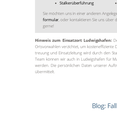
Stal­ker­über­füh­rung
Sie möch­ten uns in einer ande­ren Ange­le­gen
for­mu­lar
, oder kon­tak­tie­ren Sie uns über
ger­ne!
Hin­weis zum Ein­satz­ort Lud­wigs­ha­fen:
Det
Orts­vor­wah­len ver­zich­tet, um kos­ten­ef­fi­zi­en­t
treu­ung und Ein­satz­lei­tung wird durch den Stan
Team kön­nen wir auch in Lud­wigs­ha­fen für Man­d
wer­den. Die per­sön­li­chen Daten unse­rer Auf­t
über­mit­telt.
Blog: Fa