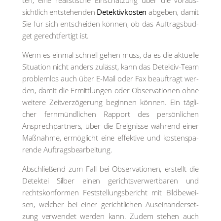
ten, eine rea­lis­ti­sche Ein­schät­zung über die vor­aus­
sicht­lich ent­ste­hen­den
Detektiv­kosten
abge­ben, damit
Sie für sich ent­schei­den kön­nen, ob das Auf­trags­bud­
get gerecht­fer­tigt ist.
Wenn es ein­mal schnell gehen muss, da es die aktu­el­le
Situa­ti­on nicht anders zulässt, kann das Detek­tiv-Team
pro­blem­los auch über E-Mail oder Fax beauf­tragt wer­
den, damit die Ermitt­lun­gen oder Obser­va­tio­nen ohne
wei­te­re Zeit­ver­zö­ge­rung begin­nen kön­nen. Ein täg­li­
cher fern­münd­li­chen Rap­port des per­sön­li­chen
Ansprech­part­ners, über die Ereig­nis­se wäh­rend einer
Maß­nah­me, ermög­licht eine effek­ti­ve und kos­ten­spa­
ren­de Auf­trags­be­ar­bei­tung.
Abschlie­ßend zum Fall bei Obser­va­tio­nen, erstellt die
Detek­tei Sil­ber einen gerichts­ver­wert­ba­ren und
rechts­kon­for­men Fest­stel­lungs­be­richt mit Bild­be­wei­
sen, wel­cher bei einer gericht­li­chen Aus­ein­an­der­set­
zung ver­wen­det wer­den kann. Zudem ste­hen auch