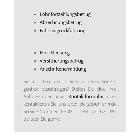
Lohn­fort­zah­lungs­be­trug
Abrech­nungs­be­trug
Fahr­zeug­rück­füh­rung
Ein­schleu­sung
Ver­si­che­rungs­be­trug
Anschrif­ten­er­mitt­lung
Sie möch­ten uns in einer ande­ren Ange­le­
gen­heit beauf­tra­gen? Stel­len Sie bit­te Ihre
Anfra­ge über unser
Kon­takt­for­mu­lar
, oder
kon­tak­tie­ren Sie uns über die gebüh­ren­freie
Ser­vice-Num­mer 0800 - 588 77 62. Wir
bera­ten Sie ger­ne!