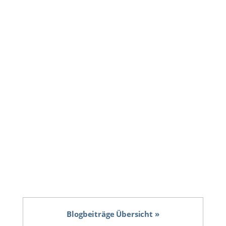
Die Personalleiterin einer großen
Versicherungsgesellschaft nahm Kontakt mit
unserer Detektei auf, um einem Verdacht auf
Abrechnungsbetrug eines
Außendienstmitarbeiters aus Köln
nachzugehen. Im aktuellen Fall handelte es sich
um einen langjährigen Mitarbeiter, welcher...
Blogbeiträge Übersicht »