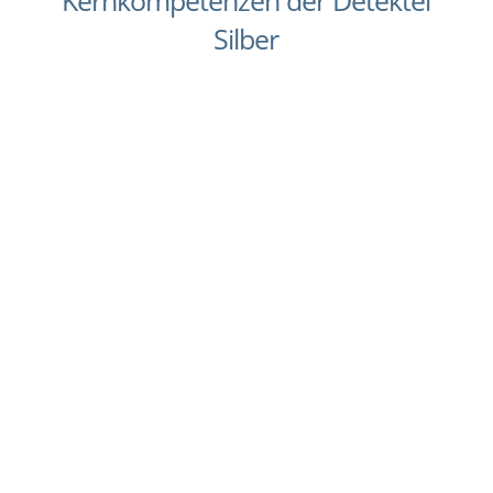
Kernkompetenzen der Detektei
Silber
Verdacht auf Unterhaltsbetrug? Nicht immer ist
Untreue der Grund dafür, dass eine Ehe in die
Brüche geht. Interessen driften im Alltag
auseinander, häufige Streitigkeiten und
emotionale Eiszeiten bringen Paare an einen
Punkt, an dem sie sich dazu entschließen, in
der...