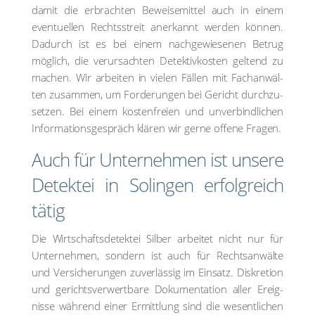
damit die erbrach­ten Bewei­se­mit­tel auch in einem
even­tu­el­len Rechts­streit aner­kannt wer­den kön­nen.
Dadurch ist es bei einem nach­ge­wie­se­nen Betrug
mög­lich, die ver­ur­sach­ten Detektiv­kosten gel­tend zu
machen. Wir arbei­ten in vie­len Fäl­len mit Fach­an­wäl­
ten zusam­men, um For­de­run­gen bei Gericht durch­zu­
set­zen. Bei einem kos­ten­frei­en und unver­bind­li­chen
Infor­ma­ti­ons­ge­spräch klä­ren wir ger­ne offe­ne Fra­gen.
Auch für Unter­neh­men ist unse­re
Detek­tei in Solin­gen erfolg­reich
tätig
Die Wirtschafts­detektei Sil­ber arbei­tet nicht nur für
Unter­neh­men, son­dern ist auch für Rechts­an­wäl­te
und Ver­si­che­run­gen zuver­läs­sig im Ein­satz. Dis­kre­ti­on
und gerichts­ver­wert­ba­re Doku­men­ta­ti­on aller Ereig­
nis­se wäh­rend einer Ermitt­lung sind die wesent­li­chen