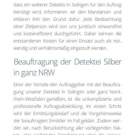
dass ein wei­te­rer Detek­tiv in Solin­gen für den Auf­trag
benö­tigt wird, infor­mie­ren wir den Man­dan­ten und
erklä­ren ihm den Grund dafür. Jede Beob­ach­tung
einer Ziel­per­son wird von uns juris­tisch ein­wand­frei
und kos­ten­ef­fi­zi­ent durch­ge­führt. Daher kön­nen die
ent­stan­de­nen Kos­ten für einen Ein­satz auch als not­
wen­dig und ver­hält­nis­mä­ßig ein­ge­stuft wer­den.
Beauf­tra­gung der Detek­tei Sil­ber
in ganz NRW
Einer der Vor­tei­le den Auf­trag­ge­ber mit der Beauf­tra­
gung unse­rer Detek­tei in Solin­gen oder ganz Nord­
rhein-West­fa­len genie­ßen, ist die unkom­pli­zier­te und
pro­fes­sio­nel­le Auf­trags­ab­wick­lung. Im ers­ten Schritt
wird der Ermitt­lungs­be­darf und die Vor­ge­hens­wei­se
der beauf­trag­ten Ermitt­ler im Fall geklärt. Zudem wer­
den wir, nach Berück­sich­tung aller vor­lie­gen­den Fak­