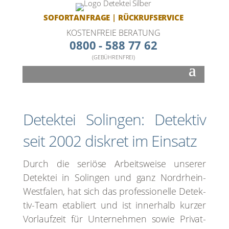
SOFORTANFRAGE
|
RÜCKRUFSERVICE
KOSTENFREIE BERATUNG
0800 - 588 77 62
(GEBÜHRENFREI)
Detek­tei Solin­gen: Detek­tiv
seit 2002 dis­kret im Ein­satz
Durch die seriö­se Arbeits­wei­se unse­rer
Detek­tei in Solin­gen und ganz Nord­rhein-
West­fa­len, hat sich das pro­fes­sio­nel­le Detek­
tiv-Team eta­bliert und ist inner­halb kur­zer
Vor­lauf­zeit für Unter­neh­men sowie Pri­vat­