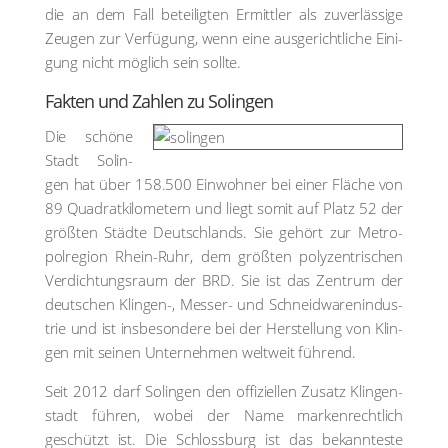
die an dem Fall betei­lig­ten Ermitt­ler als zuver­läs­si­ge
Zeu­gen zur Ver­fü­gung, wenn eine aus­ge­richt­li­che Eini­
gung nicht mög­lich sein soll­te.
Fak­ten und Zah­len zu Solin­gen
Die schö­ne
Stadt Solin­
gen hat über 158.500 Ein­woh­ner bei einer Flä­che von
89 Qua­drat­ki­lo­me­tern und liegt somit auf Platz 52 der
größ­ten Städ­te Deutsch­lands. Sie gehört zur Metro­
pol­re­gi­on Rhein-Ruhr, dem größ­ten poly­zen­tri­schen
Ver­dich­tungs­raum der BRD. Sie ist das Zen­trum der
deut­schen Klin­gen-, Mes­ser- und Schneid­wa­ren­in­dus­
trie und ist ins­be­son­de­re bei der Her­stel­lung von Klin­
gen mit sei­nen Unter­neh­men welt­weit füh­rend.
Seit 2012 darf Solin­gen den offi­zi­el­len Zusatz Klin­gen­
stadt füh­ren, wobei der Name mar­ken­recht­lich
geschützt ist. Die Schloss­burg ist das bekann­tes­te