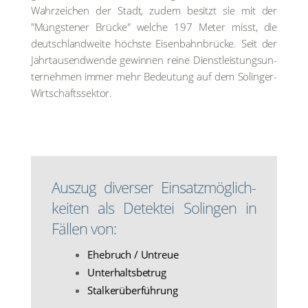
Wahr­zei­chen der Stadt, zudem besitzt sie mit der
"Müngs­te­ner Brü­cke" wel­che 197 Meter misst, die
deutsch­land­wei­te höchs­te Eisen­bahn­brü­cke. Seit der
Jahr­tau­send­wen­de gewin­nen rei­ne Dienst­leis­tungs­un­
ter­neh­men immer mehr Bedeu­tung auf dem Solin­ger-
Wirt­schafts­sek­tor.
Aus­zug diver­ser Ein­satz­mög­lich­
kei­ten als Detek­tei Solin­gen in
Fäl­len von:
Ehe­bruch / Untreue
Unter­halts­be­trug
Stal­ker­über­füh­rung