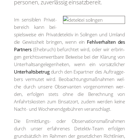
per­so­nen, zuver­läs­sig ein­satz­be­reit.
Im sen­si­blen Pri­vat­
be­reich kann bei­
spiels­wei­se ein Pri­vat­de­tek­tiv in Solin­gen und Umland
die Gewiss­heit brin­gen, wenn ein
Fehl­ver­hal­ten des
Part­ners
(Ehe­bruch) befürch­tet wird, oder wir erbrin­
gen gerichts­ver­wert­ba­re Bei­wei­se bei der Klä­rung von
Unter­halts­an­ge­le­gen­hei­ten, wenn ein vor­sätz­li­cher
Unter­halts­be­trug
durch den Expart­ner des Auf­trag­ge­
bers ver­mu­tet wird. Beob­ach­tungs­maß­nah­men wel­
che durch unse­re Obser­van­ten vor­ge­nom­men wer­
den, erfol­gen stets ohne die Berech­nung von
Anfahrts­kos­ten zum Ein­satz­ort, zudem wer­den kei­ne
Nacht- und Wochen­end­ge­büh­ren ver­an­schlagt.
Die Ermitt­lungs- oder Obser­va­ti­ons­maß­nah­men
durch unser erfah­re­nes Detek­tiv-Team erfol­gen
grund­sätz­lich im Rah­men der gesetz­li­chen Richt­li­ni­en,