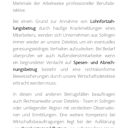
Merk­ma­le der Arbeit­wei­se pro­fes­sio­nel­ler Berufs­de­
tek­ti­ve.
Bei einem Grund zur Annah­me von
Lohn­fort­zah­
lungs­be­trug
durch häu­fi­ge Krank­mel­dun­gen eines
Mit­ar­bei­ters, wen­den sich Unter­neh­men aus Solin­gen
immer wie­der an unse­re Detek­tei, um ein even­tu­el­les
gene­sungs­wid­ri­ges Ver­hal­ten auf­zu­de­cken. Bei Bedarf
über­prü­fen wir auch Außendienst­mitarbeiter wenn
ein begrün­de­ter Ver­dacht auf
Spe­sen- und Abrech­
nungs­be­trug
besteht und eine rechts­kon­for­me
Beweis­si­che­run­gen durch unse­re Wirt­schafts­de­tek­ti­ve
erbracht wer­den muss.
In die­sen und ande­ren Betrugs­fäl­len beauf­tra­gen
auch Rechts­an­wäl­te unser Detek­tiv - Team in Solin­gen
oder umlie­gen­der Regi­on mit ver­deck­ten Obser­va­tio­
nen und Ermitt­lun­gen. Eine wei­te­re Kom­pe­tenz bei
Wirt­schafts­be­auf­tra­gun­gen liegt bei der Auf­klä­rung