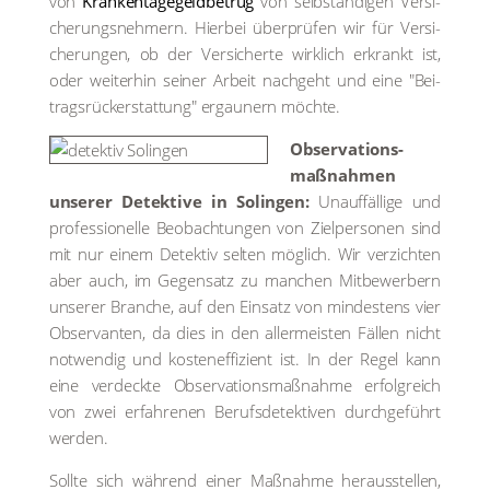
von
Kran­ken­ta­ge­geld­be­trug
von selb­stän­di­gen Ver­si­
che­rungs­neh­mern. Hier­bei über­prü­fen wir für Ver­si­
che­run­gen, ob der Ver­si­cher­te wirk­lich erkrankt ist,
oder wei­ter­hin sei­ner Arbeit nach­geht und eine "Bei­
trags­rück­erstat­tung" ergau­nern möch­te.
Obser­va­ti­ons­
maß­nah­men
unse­rer Detek­ti­ve in Solin­gen:
Unauf­fäl­li­ge und
pro­fes­sio­nel­le Beob­ach­tun­gen von Ziel­per­so­nen sind
mit nur einem Detek­tiv sel­ten mög­lich. Wir ver­zich­ten
aber auch, im Gegen­satz zu man­chen Mit­be­wer­bern
unse­rer Bran­che, auf den Ein­satz von min­des­tens vier
Obser­van­ten, da dies in den aller­meis­ten Fäl­len nicht
not­wen­dig und kos­ten­ef­fi­zi­ent ist. In der Regel kann
eine ver­deck­te Obser­va­ti­ons­maß­nah­me erfolg­reich
von zwei erfah­re­nen Berufs­de­tek­ti­ven durch­ge­führt
wer­den.
Soll­te sich wäh­rend einer Maß­nah­me her­aus­stel­len,