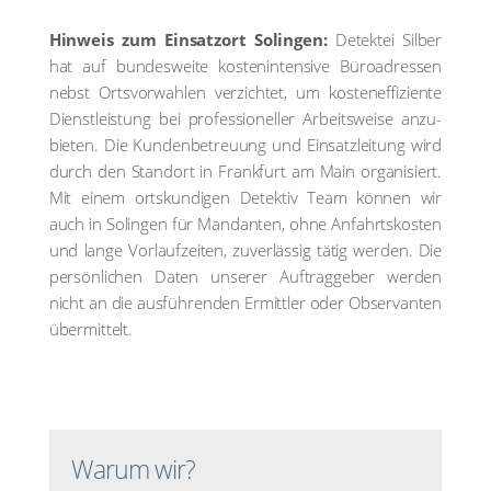
Hin­weis zum Ein­satz­ort Solin­gen:
Detek­tei Sil­ber
hat auf bun­des­wei­te kos­ten­in­ten­si­ve Büro­adres­sen
nebst Orts­vor­wah­len ver­zich­tet, um kos­ten­ef­fi­zi­en­te
Dienst­leis­tung bei pro­fes­sio­nel­ler Arbeits­wei­se anzu­
bie­ten. Die Kun­den­be­treu­ung und Ein­satz­lei­tung wird
durch den Stand­ort in Frank­furt am Main orga­ni­siert.
Mit einem orts­kun­di­gen Detek­tiv Team kön­nen wir
auch in Solin­gen für Man­dan­ten, ohne Anfahrts­kos­ten
und lan­ge Vor­lauf­zei­ten, zuver­läs­sig tätig wer­den. Die
per­sön­li­chen Daten unse­rer Auf­trag­ge­ber wer­den
nicht an die aus­füh­ren­den Ermitt­ler oder Obser­van­ten
über­mit­telt.
Warum wir?